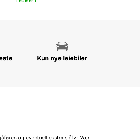
Les mer +
leste
Kun nye leiebiler
sjåføren og eventuell ekstra sjåfør Vær