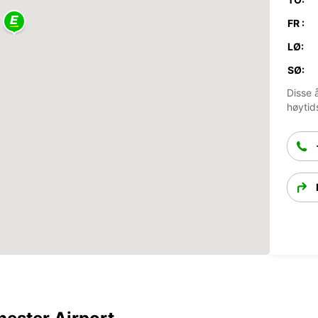
FR :
LØ:
SØ:
Disse 
høytid