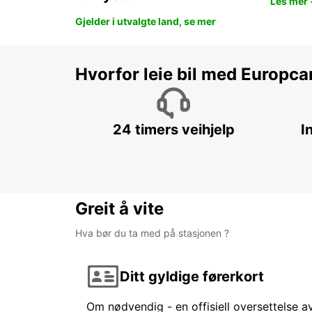
Les mer 
Gjelder i utvalgte land, se mer
Hvorfor leie bil med Europca
24 timers veihjelp
I
Greit å vite
Hva bør du ta med på stasjonen ?
Ditt gyldige førerkort
Om nødvendig - en offisiell oversettelse av