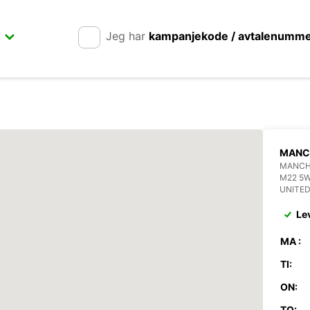
Jeg har
kampanjekode / avtalenumm
MANC
MANCHE
M22 5
UNITE
Le
MA :
TI:
ON:
TO: