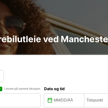
arebilutleie ved Mancheste
Dato og tid
Levere på samme lokasjon