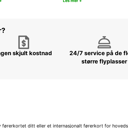
+
Les mer +
r?
ngen skjult kostnad
24/7 service på de f
større flyplasser
 førerkortet ditt eller et internasjonalt førerkort for hoved