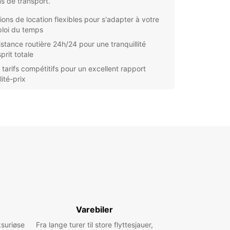
s de transport.
ions de location flexibles pour s'adapter à votre
loi du temps
istance routière 24h/24 pour une tranquillité
prit totale
 tarifs compétitifs pour un excellent rapport
ité-prix
ces pratiques et faciles d'accès à travers la ville
ous déménagiez, apportiez des meubles, ou ayez
 d'une camionnette pour un projet professionnel,
ar Manchester a la solution idéale pour vous.
ez dès maintenant et profitez d'une expérience
ation simple et sans tracas.
Varebiler
ksuriøse
Fra lange turer til store flyttesjauer,