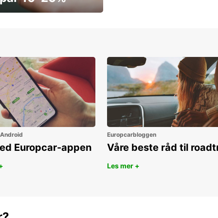
ar penger i dag
 Android
Europcarbloggen
ned Europcar-appen
Våre beste råd til roadt
+
Les mer +
r?