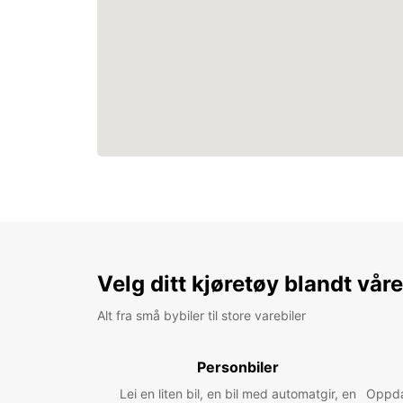
Velg ditt kjøretøy blandt vår
Alt fra små bybiler til store varebiler
Personbiler
Lei en liten bil, en bil med automatgir, en
Oppdag