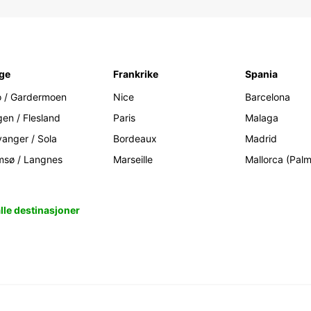
ge
Frankrike
Spania
o / Gardermoen
Nice
Barcelona
gen / Flesland
Paris
Malaga
vanger / Sola
Bordeaux
Madrid
msø / Langnes
Marseille
Mallorca (Pal
alle destinasjoner