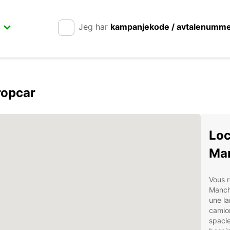
Jeg har
kampanjekode / avtalenumm
ropcar
Loc
Ma
Vous 
Manche
une l
camio
spacie