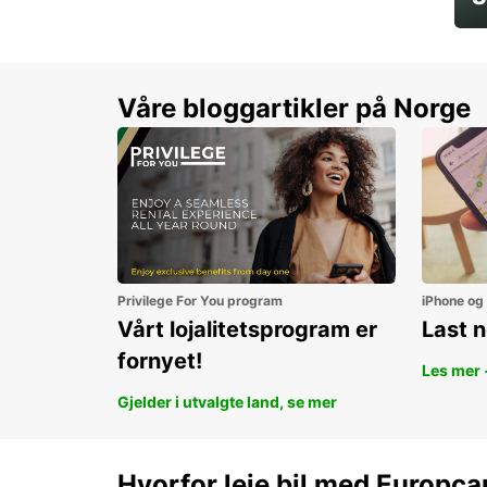
Sp
Våre bloggartikler på Norge
Privilege For You program
iPhone og
Vårt lojalitetsprogram er
Last 
fornyet!
Les mer 
Gjelder i utvalgte land, se mer
Hvorfor leie bil med Europca