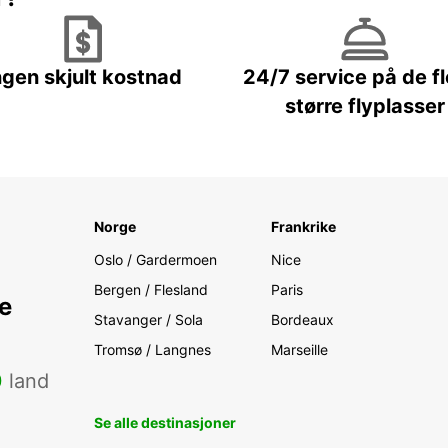
ngen skjult kostnad
24/7 service på de f
større flyplasser
Norge
Frankrike
Oslo / Gardermoen
Nice
Bergen / Flesland
Paris
e
Stavanger / Sola
Bordeaux
Tromsø / Langnes
Marseille
0
land
Se alle destinasjoner