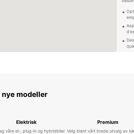
besoin
Opt
emp
Ass
d'es
Des
qual
Agen
Que v
besoin
Europc
Réserv
de loc
e nye modeller
Elektrisk
Premium
 våre el-, plug-in og hybridbiler
Velg blant vårt brede utvalg av lu