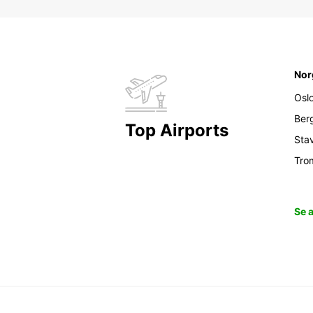
Nor
Osl
Ber
Top Airports
Sta
Tro
Se 