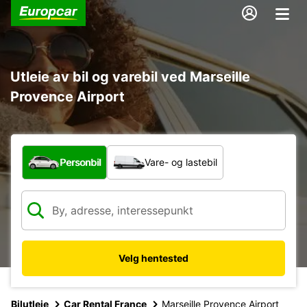
Utleie av bil og varebil ved Marseille
Provence Airport
Hvilken type bil?
Personbil
Vare- og lastebil
Velg hentested
Bilutleie
Car Rental France
Marseille Provence Airport