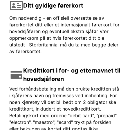
Ditt gyldige førerkort
Om nødvendig - en offisiell oversettelse av
førerkortet ditt eller et internasjonalt førerkort for
hovedsjåføren og eventuell ekstra sjåfør Vær
oppmerksom på at hvis førerkortet ditt ble
utstedt i Storbritannia, må du ta med begge deler
av førerkortet.
Kredittkort i for- og etternavnet til
hovedsjåføren
Ved forhåndsbetaling må den brukte kreditten stå
i sjåførens navn og fremvises ved innhenting. For
noen kjøretøy vil det bli bedt om 2 obligatoriske
kredittkort, inkludert et hovedkredittkort.
Betalingskort med ordene "debit card", "prepaid",
"electron", "maestro", "ecard" trykt på forsiden
eller baksiden av kortet ditt godtas ikke