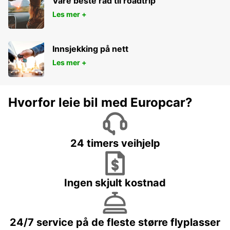
Våre beste råd til roadtrip
Les mer +
Innsjekking på nett
Les mer +
Hvorfor leie bil med Europcar?
24 timers veihjelp
Ingen skjult kostnad
24/7 service på de fleste større flyplasser