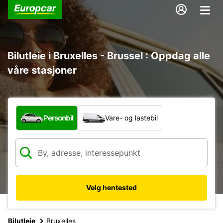
Bilutleie i Bruxelles - Brussel : Oppdag alle
våre stasjoner
Hvilken type bil?
Personbil
Vare- og lastebil
Velg hentested
Bilutleie
Bruxelles