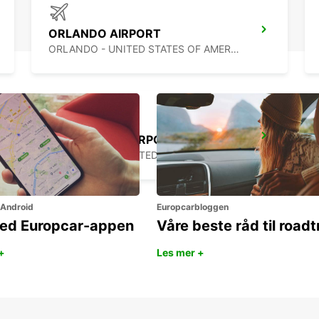
ORLANDO AIRPORT
ORLANDO - UNITED STATES OF AMERICA
FORT MYERS AIRPORT
FORT MYERS - UNITED STATES OF AMERICA
 Android
Europcarbloggen
ned Europcar-appen
Våre beste råd til roadt
+
Les mer +