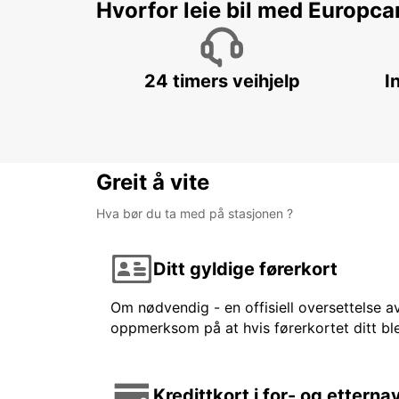
Hvorfor leie bil med Europca
24 timers veihjelp
I
Greit å vite
Hva bør du ta med på stasjonen ?
Ditt gyldige førerkort
Om nødvendig - en offisiell oversettelse av
oppmerksom på at hvis førerkortet ditt ble
Kredittkort i for- og etterna