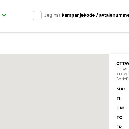
Jeg har
kampanjekode / avtalenumm
OTTA
PLEASE
K1T3V
CANAD
MA :
TI:
ON:
TO:
FR :