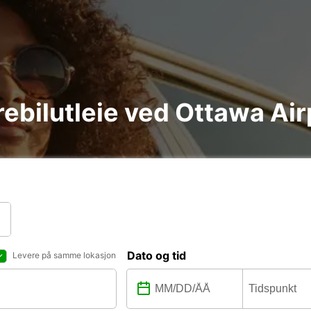
arebilutleie ved Ottawa Ai
Dato og tid
Levere på samme lokasjon