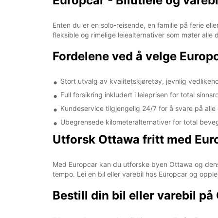
Europcar - Bilutleie og vareb
Enten du er en solo-reisende, en familie på ferie elle
fleksible og rimelige leiealternativer som møter alle
Fordelene ved å velge Europ
Stort utvalg av kvalitetskjøretøy, jevnlig vedlikeho
Full forsikring inkludert i leieprisen for total sinnsr
Kundeservice tilgjengelig 24/7 for å svare på all
Ubegrensede kilometeralternativer for total beveg
Utforsk Ottawa fritt med Eur
Med Europcar kan du utforske byen Ottawa og dens o
tempo. Lei en bil eller varebil hos Europcar og oppl
Bestill din bil eller varebil 