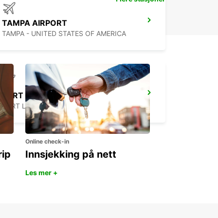
TAMPA AIRPORT
TAMPA - UNITED STATES OF AMERICA
FORT LAUDERDALE AIRPORT
FORT LAUDERDALE - UNITED STATES OF AMERICA
Online check-in
rip
Innsjekking på nett
Les mer +