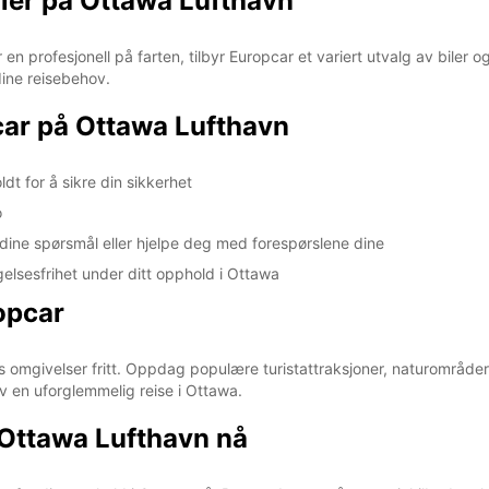
iler på Ottawa Lufthavn
r en profesjonell på farten, tilbyr Europcar et variert utvalg av biler
 dine reisebehov.
car på Ottawa Lufthavn
ldt for å sikre din sikkerhet
o
e dine spørsmål eller hjelpe deg med forespørslene dine
elsesfrihet under ditt opphold i Ottawa
opcar
mgivelser fritt. Oppdag populære turistattraksjoner, naturområder o
ev en uforglemmelig reise i Ottawa.
på Ottawa Lufthavn nå