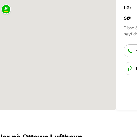
LØ:
SØ:
Disse 
høytid