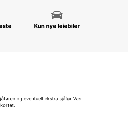
leste
Kun nye leiebiler
sjåføren og eventuell ekstra sjåfør Vær
kortet.