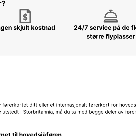
r?
ngen skjult kostnad
24/7 service på de f
større flyplasser
 førerkortet ditt eller et internasjonalt førerkort for hoved
 utstedt i Storbritannia, må du ta med begge deler av fører
vnet til hovedsjåføren