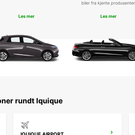
biler fra kjente produsenter
Rés
Les mer
Les mer
Eur
Que v
en fam
locati
aujour
pleine
ner rundt Iquique
IQUIQUE AIRPORT