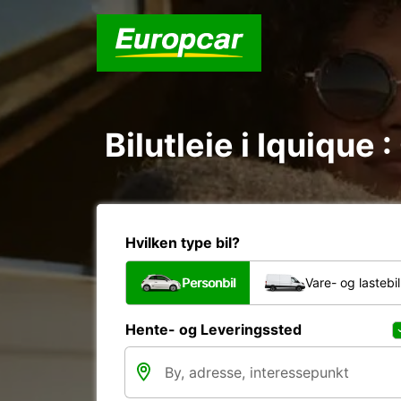
Bilutleie i Iquique
Hvilken type bil?
Personbil
Vare- og lastebil
Hente- og Leveringssted