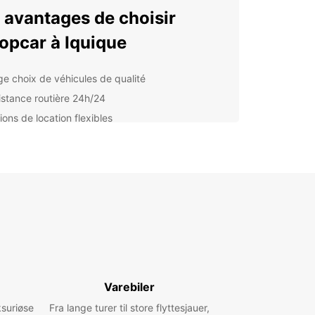
 avantages de choisir
opcar à Iquique
ge choix de véhicules de qualité
istance routière 24h/24
ions de location flexibles
rvation en ligne facile et rapide
nces pratiques dans toute la ville
ouvrez les trésors cachés
quique
e regorge de lieux à explorer, comme la plage de
cha, le quartier historique de Paseo Baquedano
marché central où vous pourrez déguster des
lités locales. Avec une voiture de location
Varebiler
ar, vous pourrez facilement accéder à tous ces
ksuriøse
Fra lange turer til store flyttesjauer,
incontournables.