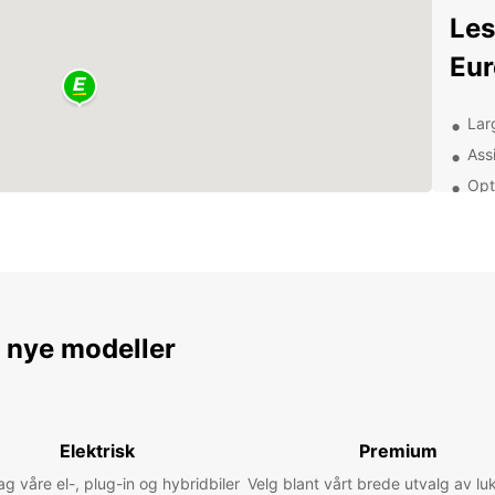
Les
Eur
Lar
Ass
Opt
Rése
Age
Déc
d'I
e nye modeller
Iquiqu
Cavan
et le 
spécia
Elektrisk
Premium
Europc
 våre el-, plug-in og hybridbiler
Velg blant vårt brede utvalg av lu
sites 