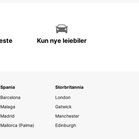
leste
Kun nye leiebiler
Spania
Storbritannia
Barcelona
London
Malaga
Gatwick
Madrid
Manchester
Mallorca (Palma)
Edinburgh