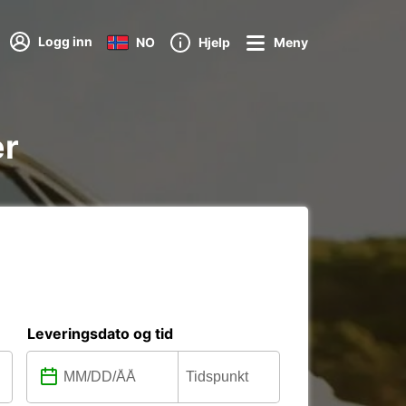
Logg inn
NO
Hjelp
Meny
er
Leveringsdato og tid