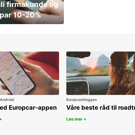
li firmakunde og
par 10-20%
ar penger i dag
 Android
Europcarbloggen
ned Europcar-appen
Våre beste råd til roadt
+
Les mer +