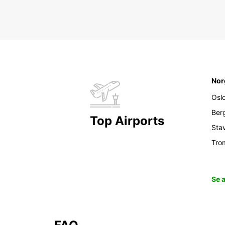
Nor
Osl
Ber
Top Airports
Sta
Tro
Se 