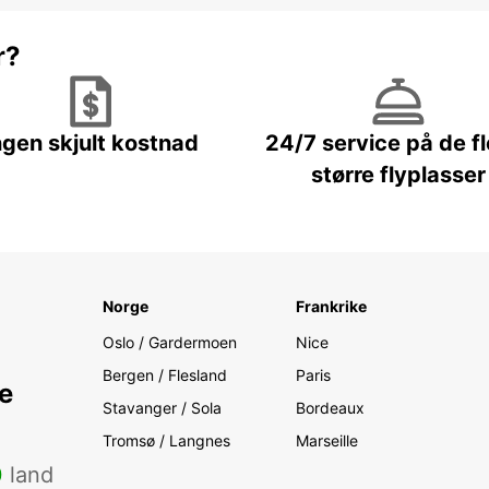
r?
ngen skjult kostnad
24/7 service på de f
større flyplasser
Norge
Frankrike
Oslo / Gardermoen
Nice
Bergen / Flesland
Paris
e
Stavanger / Sola
Bordeaux
Tromsø / Langnes
Marseille
0
land