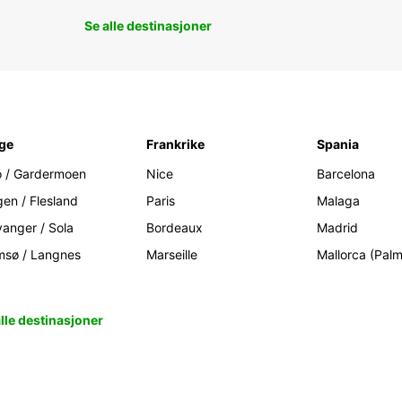
Se alle destinasjoner
ge
Frankrike
Spania
o / Gardermoen
Nice
Barcelona
gen / Flesland
Paris
Malaga
vanger / Sola
Bordeaux
Madrid
msø / Langnes
Marseille
Mallorca (Pal
alle destinasjoner