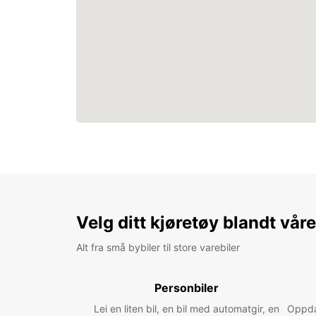
Velg ditt kjøretøy blandt vår
Alt fra små bybiler til store varebiler
Personbiler
Lei en liten bil, en bil med automatgir, en
Oppdag