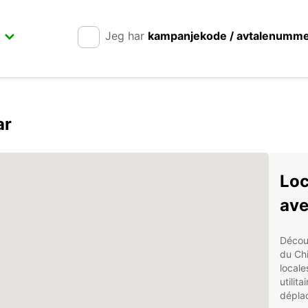
Jeg har
kampanjekode / avtalenumm
ar
Loc
ave
Découv
du Chi
locale
utilit
dépla