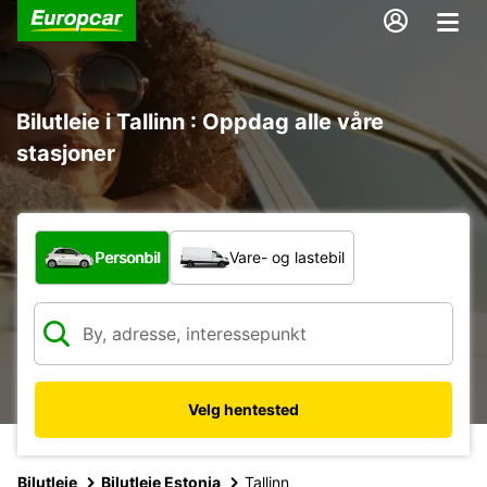
Bilutleie i Tallinn : Oppdag alle våre
stasjoner
Hvilken type bil?
Personbil
Vare- og lastebil
Velg hentested
Bilutleie
Bilutleie Estonia
Tallinn