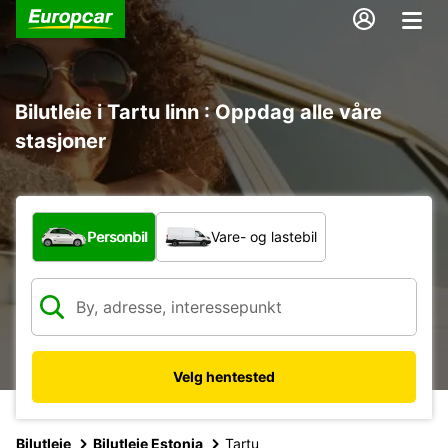
Bilutleie i Tartu linn : Oppdag alle våre
stasjoner
Hvilken type bil?
Personbil
Vare- og lastebil
Velg hentested
Bilutleie
Bilutleie Estonia
Tartu