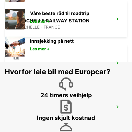
Våre beste råd til roadtrip
LA ROCHELLE RAILWAY STATION
Les mer +
LA ROCHELLE - FRANCE
Innsjekking på nett
Les mer +
LA ROCHELLE PERIGNY
Hvorfor leie bil med Europcar?
LA ROCHELLE - FRANCE
24 timers veihjelp
LA ROCHELLE AIRPORT
LA ROCHELLE - FRANCE
Ingen skjult kostnad