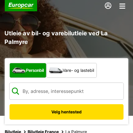
Utleie av bil- og varebilutleie ved La
Palmyre
Hvilken type bil?
Personbil
Vare- og lastebil
Velg hentested
Bilutleie
Bilutleie France
La Palmyre