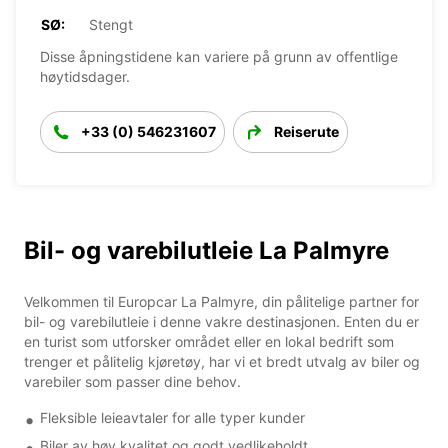
SØ:
Stengt
Disse åpningstidene kan variere på grunn av offentlige
høytidsdager.
+33 (0) 546231607
Reiserute
Bil- og varebilutleie La Palmyre
Velkommen til Europcar La Palmyre, din pålitelige partner for
bil- og varebilutleie i denne vakre destinasjonen. Enten du er
en turist som utforsker området eller en lokal bedrift som
trenger et pålitelig kjøretøy, har vi et bredt utvalg av biler og
varebiler som passer dine behov.
Fleksible leieavtaler for alle typer kunder
Biler av høy kvalitet og godt vedlikeholdt