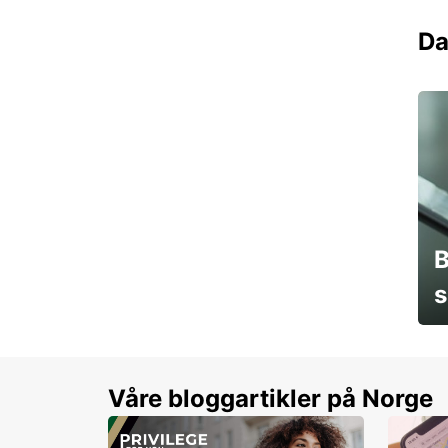
Da
B
s
Sp
Våre bloggartikler på Norge