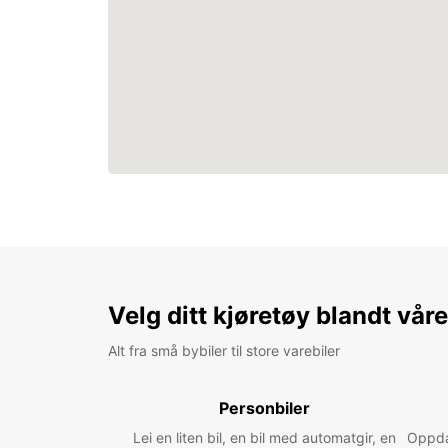
Velg ditt kjøretøy blandt vår
Alt fra små bybiler til store varebiler
Personbiler
Lei en liten bil, en bil med automatgir, en
Oppdag