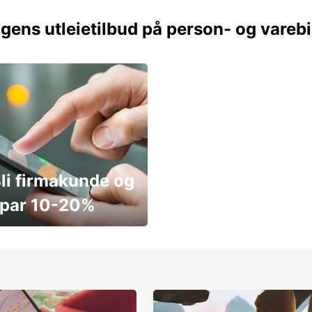
gens utleietilbud på person- og varebi
li firmakunde og
par 10-20%
ar penger i dag