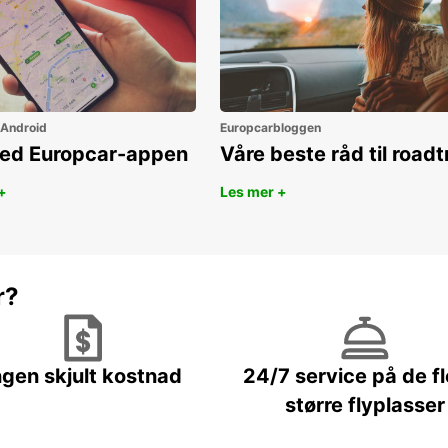
 Android
Europcarbloggen
ned Europcar-appen
Våre beste råd til roadt
+
Les mer +
r?
ngen skjult kostnad
24/7 service på de f
større flyplasser