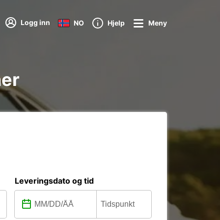
Logg inn
NO
Hjelp
Meny
ner
Leveringsdato og tid