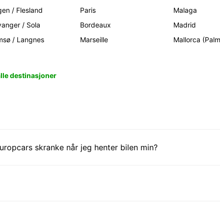
gen / Flesland
Paris
Malaga
vanger / Sola
Bordeaux
Madrid
msø / Langnes
Marseille
Mallorca (Pal
alle destinasjoner
ropcars skranke når jeg henter bilen min?