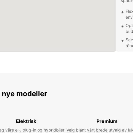
spacie
Flex
env
Opt
bud
Ser
rép
Que v
d'affa
escap
soluti
besoin
accuei
rendre
e nye modeller
possib
Profit
voitur
cachés
Elektrisk
Premium
 våre el-, plug-in og hybridbiler
Velg blant vårt brede utvalg av lu