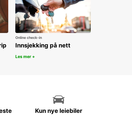
Online check-in
rip
Innsjekking på nett
Les mer +
leste
Kun nye leiebiler