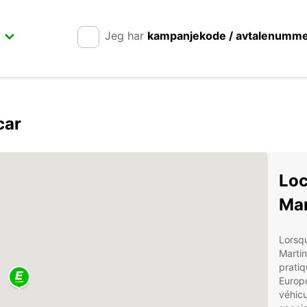
Jeg har
kampanjekode / avtalenumm
car
Loc
Mar
Lorsqu
Martin
pratiq
Europ
véhicu