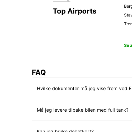
Ber
Top Airports
Sta
Tro
Se 
FAQ
Hvilke dokumenter må jeg vise frem ved Eu
Må jeg levere tilbake bilen med full tank?
Kan jeg bruke debetkort?