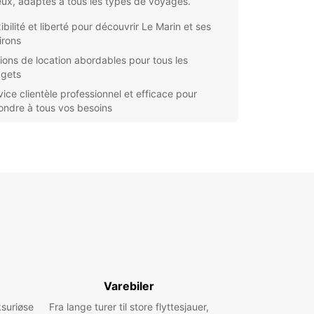
ux, adaptés à tous les types de voyages.
ibilité et liberté pour découvrir Le Marin et ses
irons
ions de location abordables pour tous les
gets
vice clientèle professionnel et efficace pour
ondre à tous vos besoins
ous soyez en vacances en famille, en voyage
ires ou simplement à la recherche d'une
ade relaxante, Europcar vous propose des
ons de location de voitures adaptées à vos
s. Nos agences locales à Le Marin vous
llent avec un service amical et personnalisé pour
 votre expérience de location aussi agréable que
le.
ez de votre séjour à Le Marin en louant une
e avec Europcar et découvrez tous les trésors
 de cette belle région de la Martinique.
Varebiler
ksuriøse
Fra lange turer til store flyttesjauer,