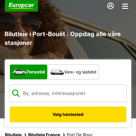
Bilutleie i Port-Bouët : Oppdag alle våre
stasjoner
Hvilken type bil?
Personbil
Vare- og lastebil
Velg hentested
Bilutleie
Bilutleie France
Port De Bouc