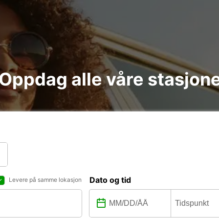
: Oppdag alle våre stasjon
Dato og tid
Levere på samme lokasjon