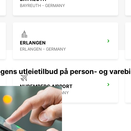
profit
BAYREUTH - GERMANY
ERLANGEN
ERLANGEN - GERMANY
gens utleietilbud på person- og varebi
NUREMBERG AIRPORT
NUERNBERG - GERMANY