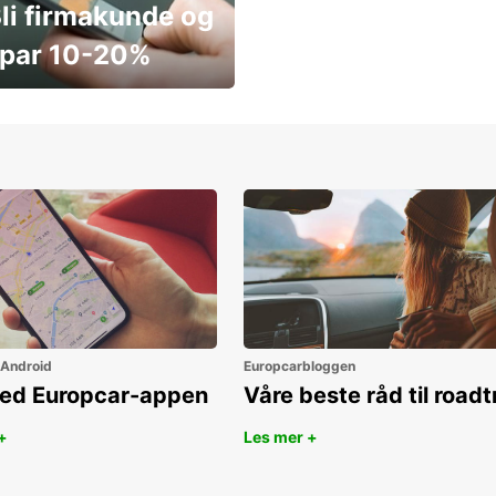
li firmakunde og
par 10-20%
ar penger i dag
 Android
Europcarbloggen
ned Europcar-appen
Våre beste råd til roadt
+
Les mer +