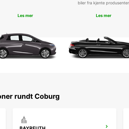
véhicu
biler fra kjente produsenter
Exp
Les mer
Les mer
env
Avec v
d'expl
Découv
touris
région
transp
Con
dès
oner rundt Coburg
Pour r
Europc
aujour
profes
véhicu
BAYREUTH