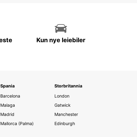
leste
Kun nye leiebiler
Spania
Storbritannia
Barcelona
London
Malaga
Gatwick
Madrid
Manchester
Mallorca (Palma)
Edinburgh