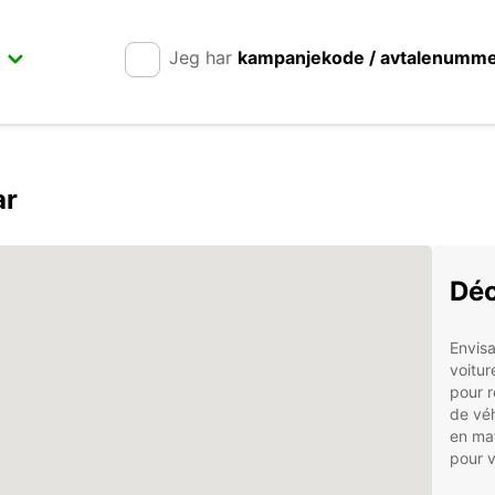
Jeg har
kampanjekode / avtalenumm
ar
Déc
Envisa
voitur
pour 
de véh
en mat
pour v