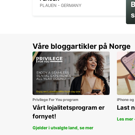
B
PLAUEN - GERMANY
s
Sp
Våre bloggartikler på Norge
Privilege For You program
iPhone og
Vårt lojalitetsprogram er
Last 
fornyet!
Les mer 
Gjelder i utvalgte land, se mer