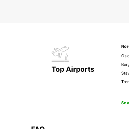
Nor
Osl
Ber
Top Airports
Sta
Tro
Se 