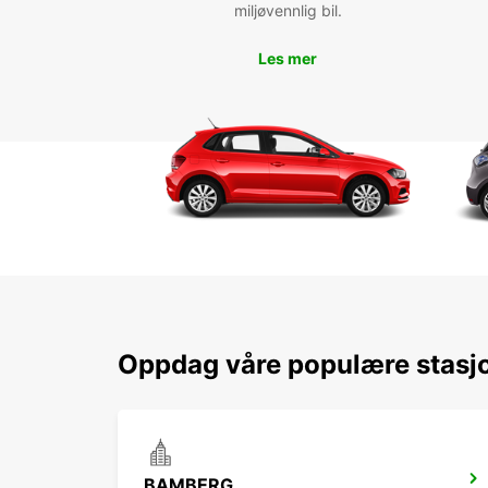
miljøvennlig bil.
Les mer
Oppdag våre populære stasj
BAMBERG