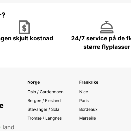
r?
ngen skjult kostnad
24/7 service på de f
større flyplasser
Norge
Frankrike
Oslo / Gardermoen
Nice
Bergen / Flesland
Paris
e
Stavanger / Sola
Bordeaux
Tromsø / Langnes
Marseille
0
land