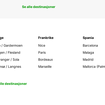
Se alle destinasjoner
ge
Frankrike
Spania
o / Gardermoen
Nice
Barcelona
gen / Flesland
Paris
Malaga
vanger / Sola
Bordeaux
Madrid
msø / Langnes
Marseille
Mallorca (Pal
alle destinasjoner