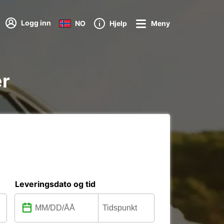
Logg inn
NO
Hjelp
Meny
er
Leveringsdato og tid