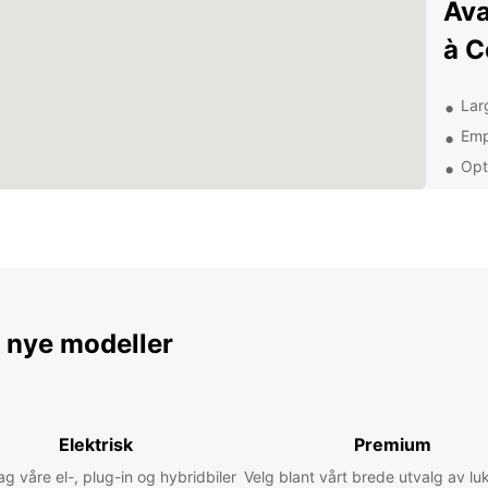
Ava
à C
Larg
Emp
Opt
Ass
Off
d'é
Rés
voi
e nye modeller
Que vo
escapa
déména
Elektrisk
Premium
vous. 
simple
 våre el-, plug-in og hybridbiler
Velg blant vårt brede utvalg av lu