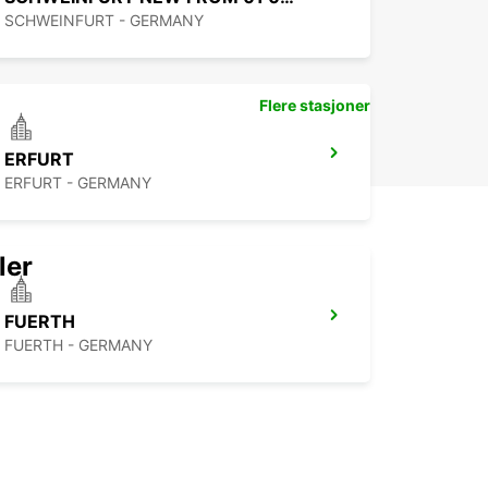
er pleinement de votre voyage sans stress.
SCHWEINFURT - GERMANY
Flere stasjoner
ERFURT
ERFURT - GERMANY
ler
FUERTH
FUERTH - GERMANY