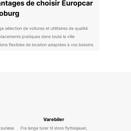
ntages de choisir Europcar
oburg
e sélection de voitures et utilitaires de qualité
lacements pratiques dans toute la ville
ions flexibles de location adaptées à vos besoins
istance routière 24h/24 en cas d'urgence
res spéciales et promotions régulières pour plus
conomies
ervez facilement votre
ture avec Europcar
us ayez besoin d'une petite voiture pour une
de en famille ou d'un utilitaire spacieux pour un
gement, Europcar a la solution parfaite pour
Varebiler
Notre processus de réservation en ligne est
 et rapide, vous permettant de sélectionner le
ksuriøse
Fra lange turer til store flyttesjauer,