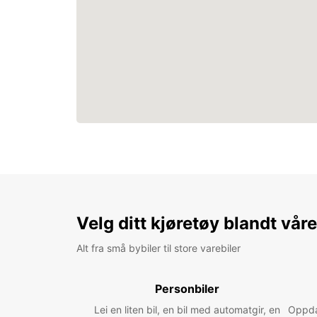
Velg ditt kjøretøy blandt vår
Alt fra små bybiler til store varebiler
Personbiler
Lei en liten bil, en bil med automatgir, en
Oppdag