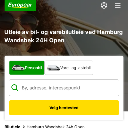
Utleie av bil- og varebilutleie ved Hamburg
Wandsbek 24H Open
Hvilken type bil?
Personbil
Vare- og lastebil
Velg hentested
Bilutleie
Hamburg Wandsbek 24h Open