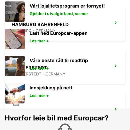
Vårt lojalitetsprogram er fornyet!
Gjelder i utvalgte land, se mer
HAMBURG BAHRENFELD
HAMBURG - GERMANY
Last ned Europcar-appen
Les mer +
Våre beste råd til roadtrip
NORDERSTEDT
Les mer +
NORDERSTEDT - GERMANY
Innsjekking på nett
Les mer +
NORDERSTEDT NEW FROM 01 01 2027
Hvorfor leie bil med Europcar?
NORDERSTEDT - GERMANY