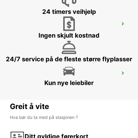
24 timers veihjelp
HAMBURG HARBURG
HAMBURG - GERMANY
Ingen skjult kostnad
24/7 service på de fleste større flyplasser
HAMBURG BERGEDORF NEW FROM 1 10
26
Kun nye leiebiler
HAMBURG - GERMANY
Greit å vite
Hva bør du ta med på stasjonen ?
Ditt gyldige førerkort