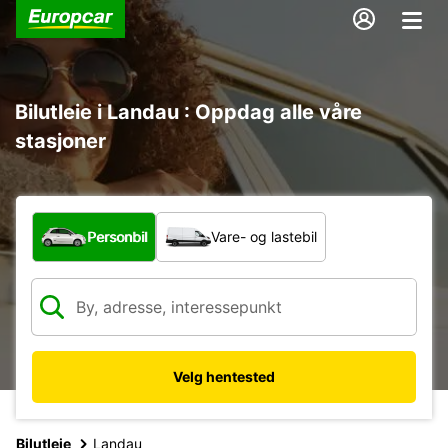
Bilutleie i Landau : Oppdag alle våre
stasjoner
Hvilken type bil?
Personbil
Vare- og lastebil
Velg hentested
Bilutleie
Landau