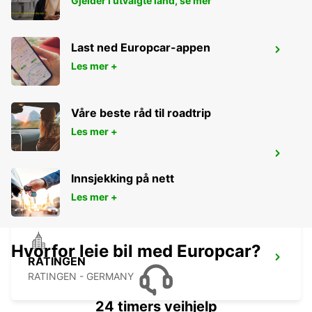
Gjelder i utvalgte land, se mer
Last ned Europcar-appen
WITTEN
Les mer +
WITTEN / RUHR - GERMANY
Våre beste råd til roadtrip
Les mer +
BOCHUM
BOCHUM - GERMANY
Innsjekking på nett
Les mer +
Hvorfor leie bil med Europcar?
RATINGEN
RATINGEN - GERMANY
24 timers veihjelp