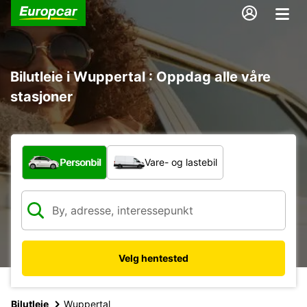
Bilutleie i Wuppertal : Oppdag alle våre
stasjoner
Hvilken type bil?
Personbil
Vare- og lastebil
Velg hentested
Bilutleie
Wuppertal