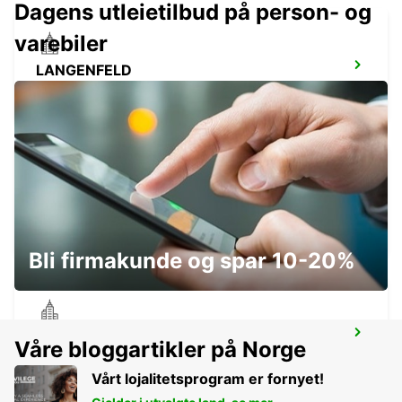
Dagens utleietilbud på person- og
varebiler
LANGENFELD
LANGENFELD - GERMANY
ESSEN WERDEN
ESSEN - GERMANY
Bli firmakunde og spar 10-20%
HAGEN
Våre bloggartikler på Norge
HAGEN - GERMANY
Vårt lojalitetsprogram er fornyet!