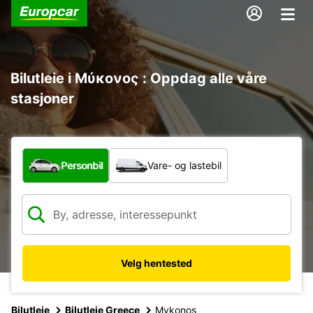
Bilutleie i Μύκονος : Oppdag alle våre
stasjoner
Hvilken type bil?
Personbil
Vare- og lastebil
Velg hentested
Bilutleie
Bilutleie Greece
Mykonos