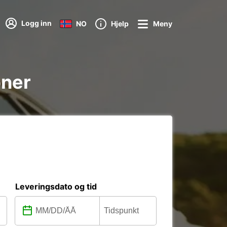
Logg inn
NO
Hjelp
Meny
oner
Leveringsdato og tid