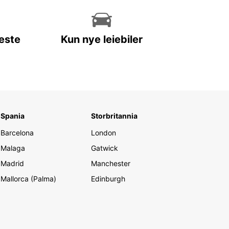
leste
Kun nye leiebiler
Spania
Storbritannia
Barcelona
London
Malaga
Gatwick
Madrid
Manchester
Mallorca (Palma)
Edinburgh