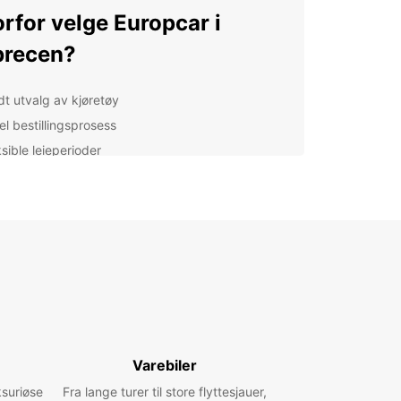
rfor velge Europcar i
brecen?
dt utvalg av kjøretøy
el bestillingsprosess
sible leieperioder
fesjonell kundeservice
stige priser
orsk Debrecen med
opcar
uropcar kan du utforske vakre Debrecen og
gliggende områder på din egen tid og i ditt eget
 Ta turen til det berømte Déri Museum, nyt en
pende dag i Debrecen Zoo, eller utforsk de
Varebiler
iske gatene i byen.
ksuriøse
Fra lange turer til store flyttesjauer,