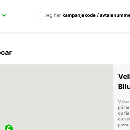
Jeg har
kampanjekode / avtalenumm
pcar
Vel
Bil
Velkom
på fer
du får
du vel
passe