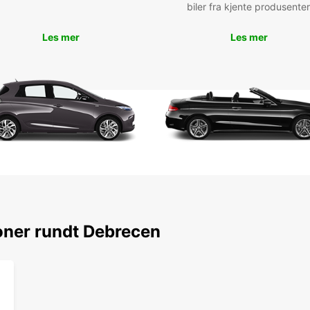
biler fra kjente produsenter
Boo
da
Les mer
Les mer
Ikke n
Debrec
billei
og hj
det De
oner rundt Debrecen