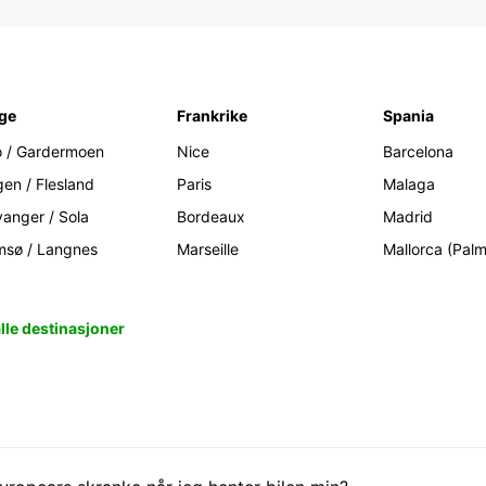
ge
Frankrike
Spania
o / Gardermoen
Nice
Barcelona
gen / Flesland
Paris
Malaga
vanger / Sola
Bordeaux
Madrid
msø / Langnes
Marseille
Mallorca (Pal
alle destinasjoner