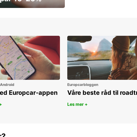
ar penger i dag
 Android
Europcarbloggen
ned Europcar-appen
Våre beste råd til roadt
+
Les mer +
r?