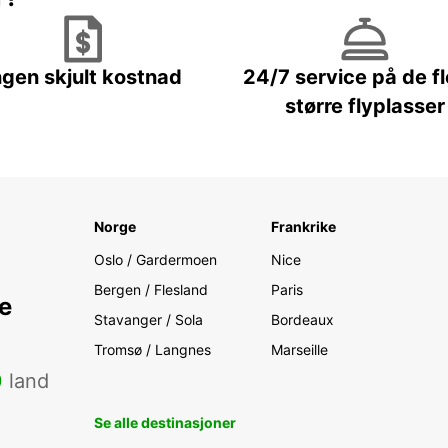
ngen skjult kostnad
24/7 service på de f
større flyplasser
Norge
Frankrike
Oslo / Gardermoen
Nice
Bergen / Flesland
Paris
e
Stavanger / Sola
Bordeaux
Tromsø / Langnes
Marseille
0
land
Se alle destinasjoner