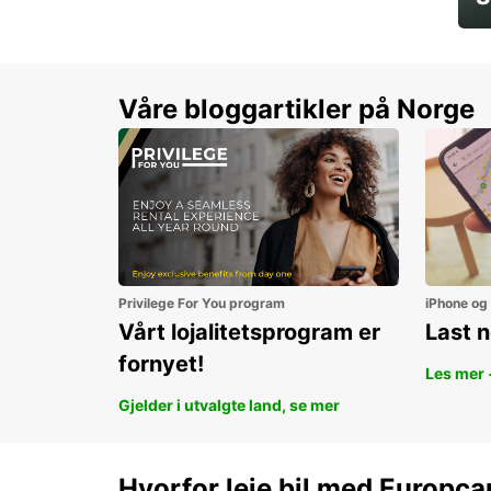
Sp
Våre bloggartikler på Norge
Privilege For You program
iPhone og
Vårt lojalitetsprogram er
Last 
fornyet!
Les mer 
Gjelder i utvalgte land, se mer
Hvorfor leie bil med Europca