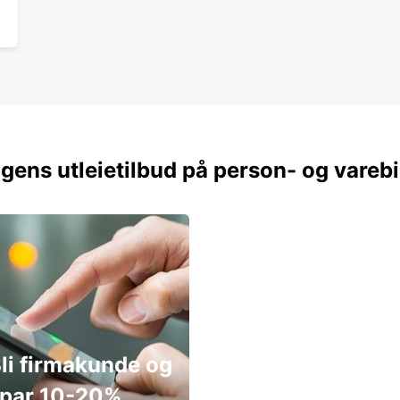
gens utleietilbud på person- og varebi
li firmakunde og
par 10-20%