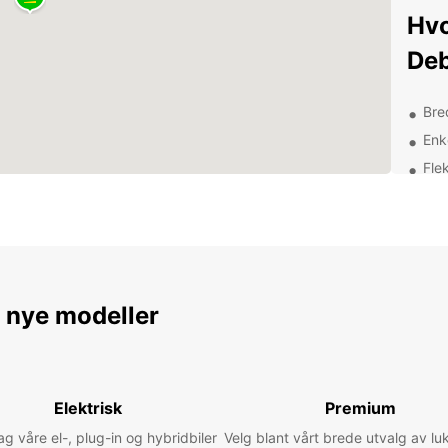
Hvo
De
Bre
Enk
Flek
Pro
Gun
Utf
Eur
e nye modeller
Med E
omkrin
tempo.
avslap
Elektrisk
Premium
histor
 våre el-, plug-in og hybridbiler
Velg blant vårt brede utvalg av lu