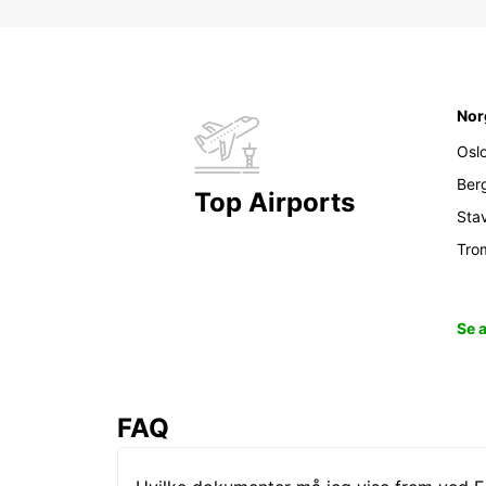
Nor
Osl
Ber
Top Airports
Sta
Tro
Se 
FAQ