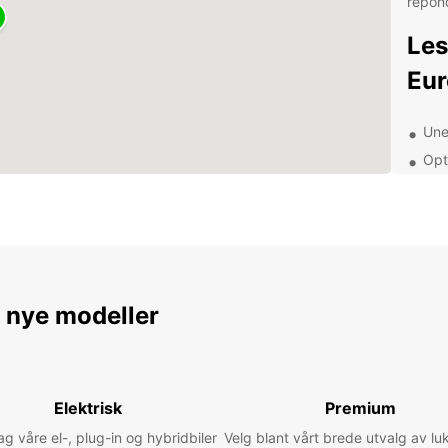
répon
Les
Eur
Une
Opt
emp
Ass
d'es
Age
cha
Déc
e nye modeller
voi
Ísafjö
Elektrisk
Premium
fjord 
 våre el-, plug-in og hybridbiler
Velg blant vårt brede utvalg av lu
souffl