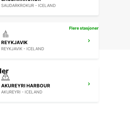
liberté et confort. Réservez dès maintenant en
SAUDARKROKUR - ICELAND
ou rendez-vous dans notre agence locale pour
votre voiture avec Europcar.
Flere stasjoner
REYKJAVIK
REYKJAVIK - ICELAND
ler
AKUREYRI HARBOUR
AKUREYRI - ICELAND