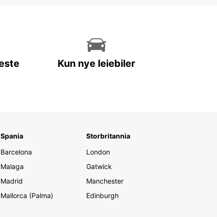
leste
Kun nye leiebiler
Spania
Storbritannia
Barcelona
London
Malaga
Gatwick
Madrid
Manchester
Mallorca (Palma)
Edinburgh