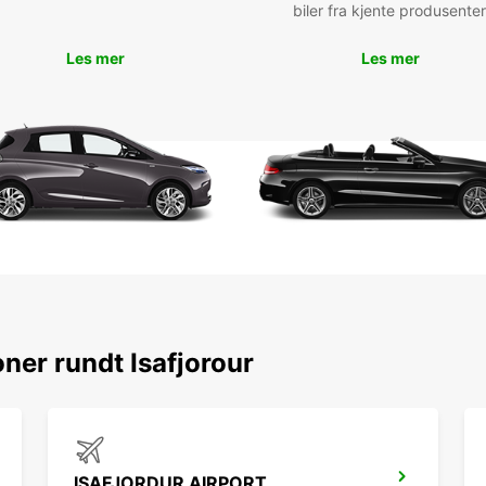
biler fra kjente produsenter
de loc
les al
Les mer
Les mer
Que vo
d'ave
beauté
voitur
pleine
Rés
voi
Eur
N'atte
ner rundt Isafjorour
à Ísaf
compét
notre 
seul, 
parfai
ISAFJORDUR AIRPORT
Ne man