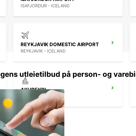
toute 
ISAFJORDUR - ICELAND
ligne 
louer 
REYKJAVIK DOMESTIC AIRPORT
REYKJAVIK - ICELAND
gens utleietilbud på person- og varebi
AKUREYRI
AKUREYRI - ICELAND