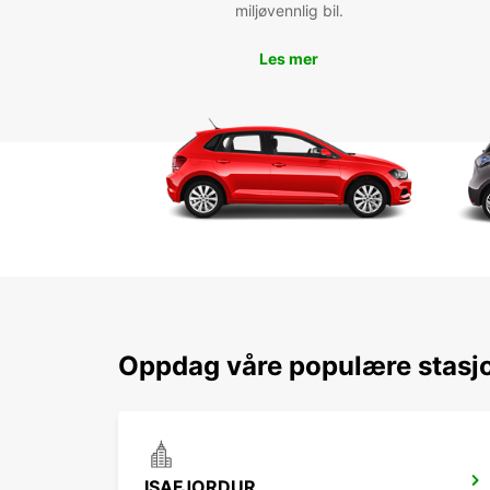
miljøvennlig bil.
Les mer
Oppdag våre populære stasjo
ISAFJORDUR