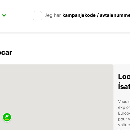
Jeg har
kampanjekode / avtalenumm
pcar
Loc
Ísa
Vous c
explor
Europc
pour 
voitur