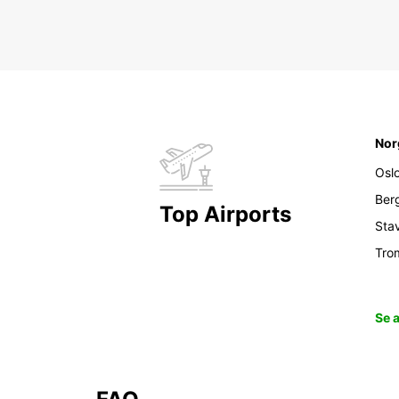
Nor
Osl
Ber
Top Airports
Sta
Tro
Se 