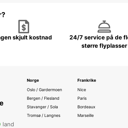
r?
ngen skjult kostnad
24/7 service på de f
større flyplasser
Norge
Frankrike
Oslo / Gardermoen
Nice
Bergen / Flesland
Paris
e
Stavanger / Sola
Bordeaux
Tromsø / Langnes
Marseille
0
land