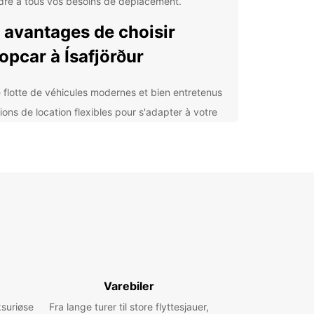
dre à tous vos besoins de déplacement.
 avantages de choisir
opcar à Ísafjörður
 flotte de véhicules modernes et bien entretenus
ions de location flexibles pour s'adapter à votre
loi du temps
istance routière 24h/24 pour une tranquillité
prit totale
nce située au cœur d'Ísafjörður pour une prise en
rge pratique
ouvrez Ísafjörður en
ture de location
rður est une ville charmante nichée au fond d'un
Varebiler
pittoresque, offrant des paysages à couper le
ksuriøse
e et une atmosphère paisible. Avec votre voiture
Fra lange turer til store flyttesjauer,