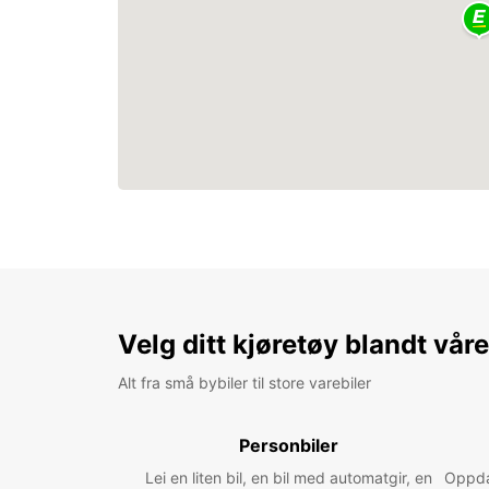
Velg ditt kjøretøy blandt vår
Alt fra små bybiler til store varebiler
Personbiler
Lei en liten bil, en bil med automatgir, en
Oppdag