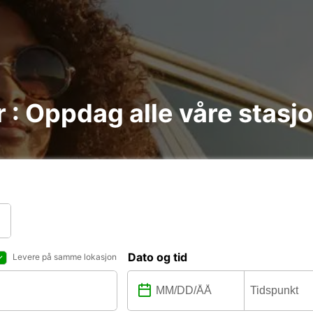
ur : Oppdag alle våre stasj
Dato og tid
Levere på samme lokasjon