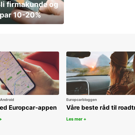
li firmakunde og
par 10-20%
ar penger i dag
 Android
Europcarbloggen
ned Europcar-appen
Våre beste råd til roadt
+
Les mer +