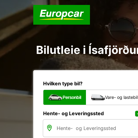
Bilutleie i Ísafjörð
Hvilken type bil?
Personbil
Vare- og lastebil
Hente- og Leveringssted