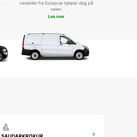
.
ation Europcar, vous pourrez explorer facilement
varebiler fra Europcar hjelper deg på
entours et découvrir des trésors cachés.
veien.
Les mer
us soyez un amateur de plein air à la recherche
nture ou un voyageur en quête de calme et de
 naturelle, Ísafjörður a tout pour plaire. Louer une
e avec Europcar vous permettra de profiter
ment de cette région unique de l'Islande.
ervez dès maintenant votre
ture à Ísafjörður avec
opcar
ndez plus pour réserver votre voiture de location
jörður avec Europcar. Profitez de nos tarifs
itifs, de notre service client de qualité et de
flotte de véhicules variée. Que vous voyagiez
en famille ou pour affaires, Europcar a la voiture
te pour vous.
SAUDARKROKUR
quez pas l'occasion de découvrir Ísafjörður en