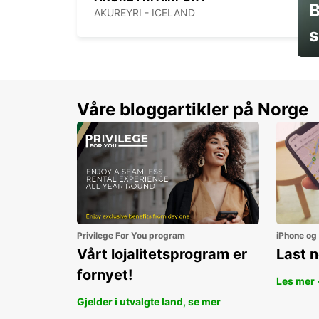
B
AKUREYRI - ICELAND
s
Sp
Våre bloggartikler på Norge
Privilege For You program
iPhone og
Vårt lojalitetsprogram er
Last 
fornyet!
Les mer 
Gjelder i utvalgte land, se mer