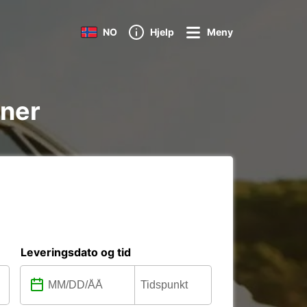
NO
Hjelp
Meny
oner
Leveringsdato og tid