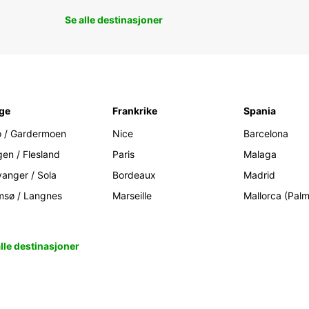
Se alle destinasjoner
ge
Frankrike
Spania
o / Gardermoen
Nice
Barcelona
gen / Flesland
Paris
Malaga
vanger / Sola
Bordeaux
Madrid
msø / Langnes
Marseille
Mallorca (Pal
alle destinasjoner