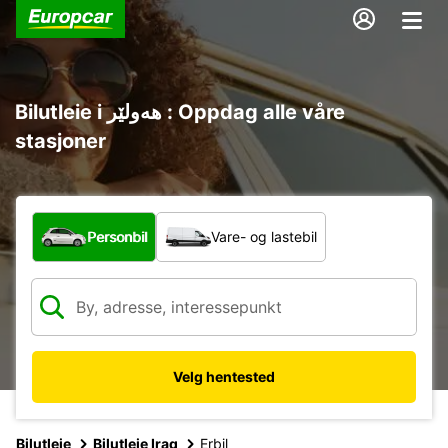
Bilutleie i ھەولێر : Oppdag alle våre
stasjoner
Hvilken type bil?
Personbil
Vare- og lastebil
Velg hentested
Bilutleie
Bilutleie Iraq
Erbil