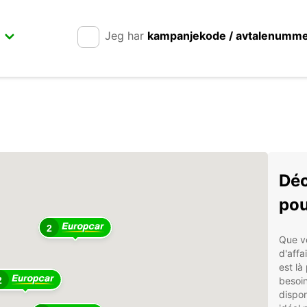
Jeg har
kampanjekode / avtalenumm
Déc
pou
2
Que v
d'affa
est là
2
besoin
dispon