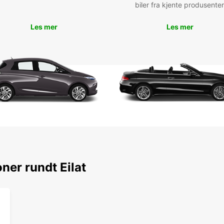
nation
biler fra kjente produsenter
observ
d'aven
Les mer
Les mer
Ne man
la vie
délici
shoppi
Rés
Eur
Que vo
d'un v
déména
pour v
ner rundt Eilat
bénéfi
prépar
voitur