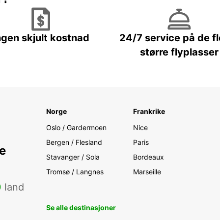
ngen skjult kostnad
24/7 service på de f
større flyplasser
Norge
Frankrike
Oslo / Gardermoen
Nice
Bergen / Flesland
Paris
e
Stavanger / Sola
Bordeaux
Tromsø / Langnes
Marseille
0
land
Se alle destinasjoner