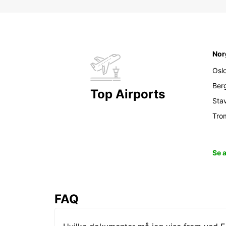
Nor
Osl
Ber
Top Airports
Sta
Tro
Se 
FAQ