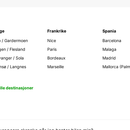
ge
Frankrike
Spania
o / Gardermoen
Nice
Barcelona
gen / Flesland
Paris
Malaga
vanger / Sola
Bordeaux
Madrid
msø / Langnes
Marseille
Mallorca (Pal
alle destinasjoner