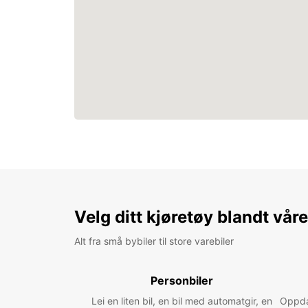
Velg ditt kjøretøy blandt vår
Alt fra små bybiler til store varebiler
Personbiler
Lei en liten bil, en bil med automatgir, en
Oppdag