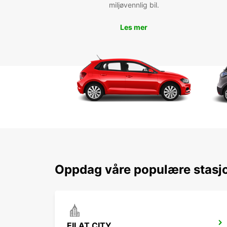
miljøvennlig bil.
Les mer
Oppdag våre populære stasjo
EILAT CITY