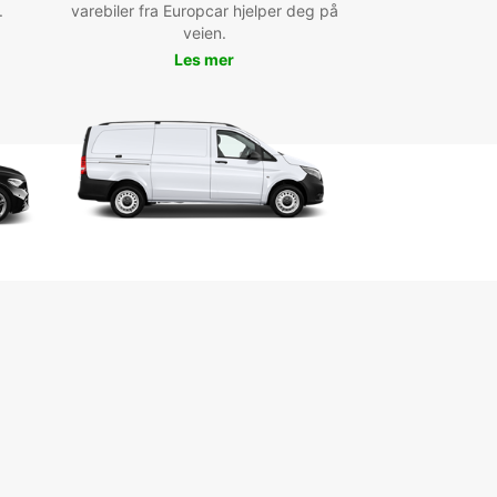
al de Timna, en passant par le célèbre
.
varebiler fra Europcar hjelper deg på
atoire sous-marin d'Eilat, les possibilités
veien.
ture sont infinies.
Les mer
quez pas non plus l'opportunité de profiter de
 nocturne animée de la ville, de déguster des plats
eux dans les restaurants locaux et de faire du
ng dans les boutiques pittoresques d'Eilat.
ervez dès aujourd'hui avec
opcar à Eilat
us ayez besoin d'une petite voiture citadine,
éhicule familial spacieux ou d'un utilitaire pour un
gement, Europcar à Eilat a la solution parfaite
ous. Réservez en ligne dès aujourd'hui pour
cier des meilleurs tarifs et offres spéciales, et
ez-vous à vivre une expérience de location de
e inoubliable à Eilat.