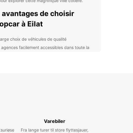
pour explorer cette magnifique ville côtière.
 avantages de choisir
opcar à Eilat
large choix de véhicules de qualité
 agences facilement accessibles dans toute la
 assistance routière 24h/24 pour une tranquillité
prit
tarifs compétitifs et des offres spéciales toute
nnée
ervice clientèle réactif et professionnel
lorer Eilat en toute liberté
otre voiture de location Europcar, vous pourrez
Varebiler
rir tous les trésors cachés d'Eilat à votre propre
. De la magnifique plage de Coral Beach au parc
ksuriøse
Fra lange turer til store flyttesjauer,