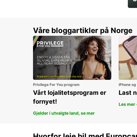
Sp
Våre bloggartikler på Norge
Privilege For You program
iPhone og
Vårt lojalitetsprogram er
Last 
fornyet!
Les mer 
Gjelder i utvalgte land, se mer
Hvorfor leie bil med Europca