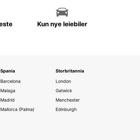
leste
Kun nye leiebiler
Spania
Storbritannia
Barcelona
London
Malaga
Gatwick
Madrid
Manchester
Mallorca (Palma)
Edinburgh