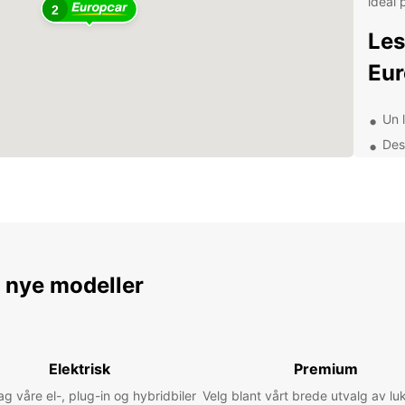
idéal 
2
Les
Eur
Un 
Des
ville
Une
d'es
Des 
l'a
Un s
e nye modeller
Exp
Avec v
Elektrisk
Premium
découv
rythme
 våre el-, plug-in og hybridbiler
Velg blant vårt brede utvalg av lu