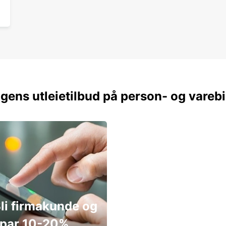
gens utleietilbud på person- og varebi
li firmakunde og
par 10-20%