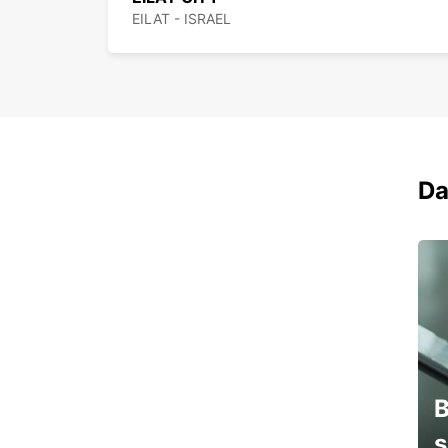
EILAT - ISRAEL
Da
B
s