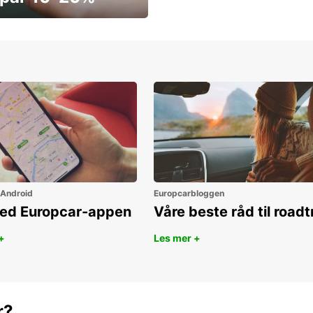
ar penger i dag
 Android
Europcarbloggen
ned Europcar-appen
Våre beste råd til roadt
+
Les mer +
r?