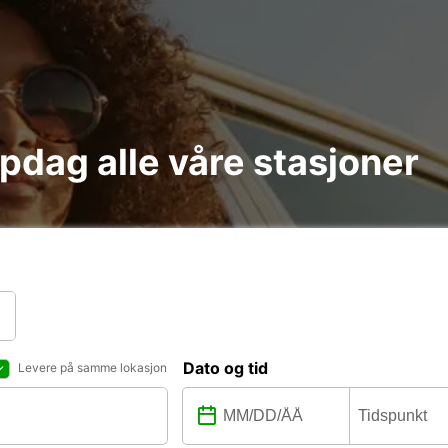
ie i אילת : Oppdag alle våre stasjoner
Dato og tid
Levere på samme lokasjon