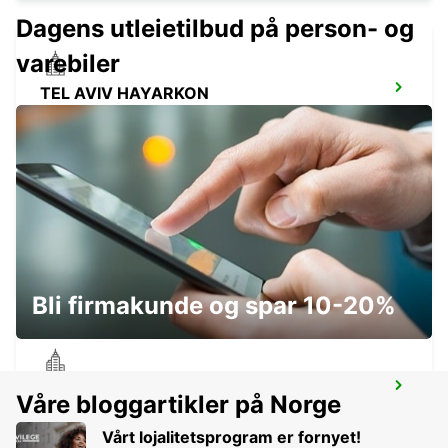
Dagens utleietilbud på person- og
varebiler
TEL AVIV HAYARKON
TEL AVIV - ISRAEL
PETAH TIKVA
PETAH TIKVA - ISRAEL
Bli firmakunde og spar 10-20%
BNEI BRAK MIVTZA KADESH
Våre bloggartikler på Norge
BNEI BRAK - ISRAEL
Vårt lojalitetsprogram er fornyet!