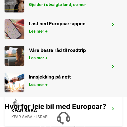
Gjelder i utvalgte land, se mer
Last ned Europcar-appen
BEIT SHEMESH
Les mer +
BEIT SHEMESH - ISRAEL
Våre beste råd til roadtrip
Les mer +
HERZLIYA
HERZLIYA - ISRAEL
Innsjekking på nett
Les mer +
Hvorfor leie bil med Europcar?
KFAR SABA
KFAR SABA - ISRAEL