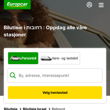
Bilutleie i רחובות : Oppdag alle våre
stasjoner
Hvilken type bil?
Personbil
Vare- og lastebil
Velg hentested
Bilutleie
Bilutleie Israel
Rehovot