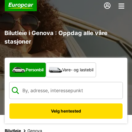
Bilutleie i Genova : Oppdag alle våre
stasjoner
Hvilken type bil?
Personbil
Vare- og lastebil
Velg hentested
Bilutleie
Genova