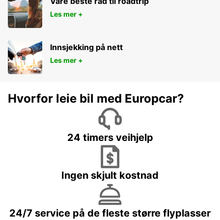
Våre beste råd til roadtrip
Les mer +
Innsjekking på nett
Les mer +
Hvorfor leie bil med Europcar?
24 timers veihjelp
Ingen skjult kostnad
24/7 service på de fleste større flyplasser