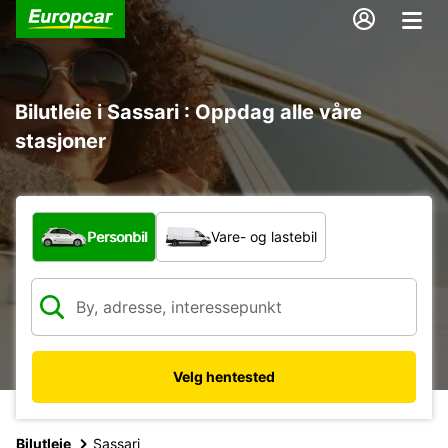
Bilutleie i Sassari : Oppdag alle våre
stasjoner
Hvilken type bil?
Personbil
Vare- og lastebil
Velg hentested
Bilutleie
Sassari