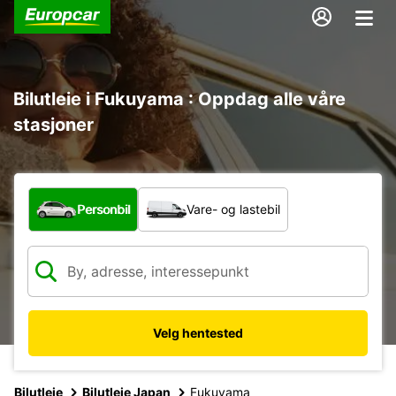
Bilutleie i Fukuyama : Oppdag alle våre
stasjoner
Hvilken type bil?
Personbil
Vare- og lastebil
Velg hentested
Bilutleie
Bilutleie Japan
Fukuyama