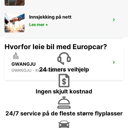
Innsjekking på nett
TOKYO INTERNATIONAL AIRPORT
Les mer +
OTA KU - JAPAN
Hvorfor leie bil med Europcar?
GWANGJU
24 timers veihjelp
GWANGJU - KOREA(SOUTH)
Ingen skjult kostnad
24/7 service på de fleste større flyplasser