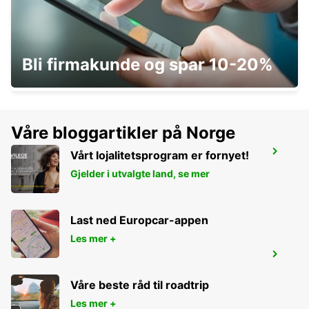
KAGOSHIMA AIRPORT
Bli firmakunde og spar 10-20%
KIRISHIMA - JAPAN
Våre bloggartikler på Norge
YEOSU EXPO STATION
Vårt lojalitetsprogram er fornyet!
YEOSU - KOREA(SOUTH)
Gjelder i utvalgte land, se mer
Last ned Europcar-appen
Les mer +
SHIN YOKOHAMA STATION
YOKOHAMA - JAPAN
Våre beste råd til roadtrip
Les mer +