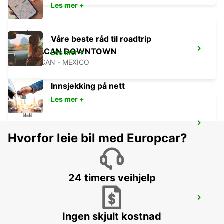
Les mer +
Våre beste råd til roadtrip
CULIACAN DOWNTOWN
Les mer +
CULIACAN - MEXICO
Innsjekking på nett
Les mer +
MAZATLAN HOTEL RIU EMERALD BAY
Hvorfor leie bil med Europcar?
MAZATLAN - MEXICO
24 timers veihjelp
MAZATLAN DOWNTOWN
MAZATLAN - MEXICO
Ingen skjult kostnad