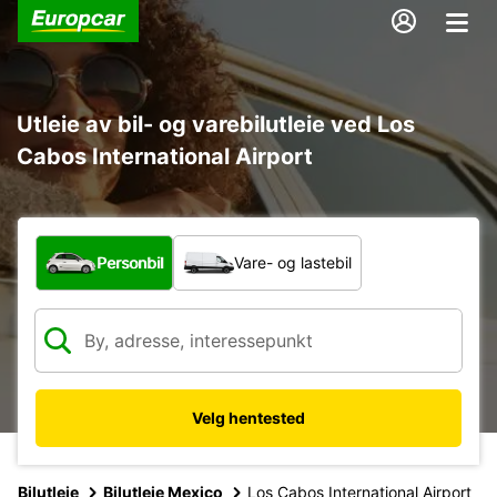
Utleie av bil- og varebilutleie ved Los
Cabos International Airport
Hvilken type bil?
Personbil
Vare- og lastebil
Velg hentested
Bilutleie
Bilutleie Mexico
Los Cabos International Airport