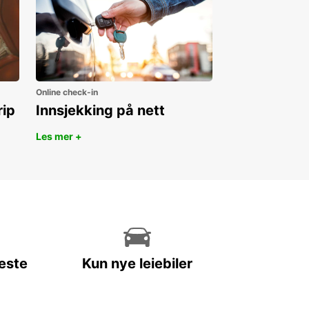
Online check-in
rip
Innsjekking på nett
Les mer +
leste
Kun nye leiebiler