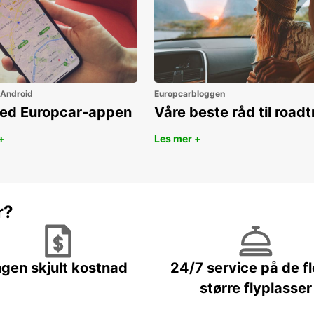
 Android
Europcarbloggen
ned Europcar-appen
Våre beste råd til roadt
+
Les mer +
r?
ngen skjult kostnad
24/7 service på de f
større flyplasser