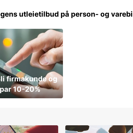
gens utleietilbud på person- og varebi
li firmakunde og
par 10-20%
ar penger i dag