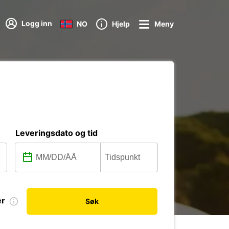
Logg inn
NO
Hjelp
Meny
Leveringsdato og tid
er
Søk