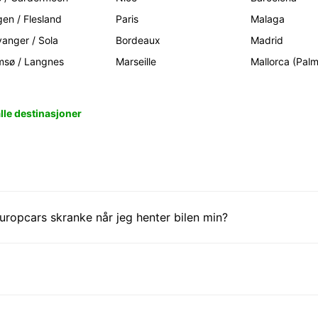
gen / Flesland
Paris
Malaga
vanger / Sola
Bordeaux
Madrid
msø / Langnes
Marseille
Mallorca (Pal
alle destinasjoner
ropcars skranke når jeg henter bilen min?