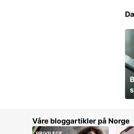
Da
B
s
Sp
Våre bloggartikler på Norge