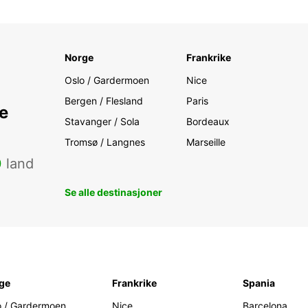
Norge
Frankrike
Oslo / Gardermoen
Nice
Bergen / Flesland
Paris
e
Stavanger / Sola
Bordeaux
Tromsø / Langnes
Marseille
0
land
Se alle destinasjoner
ge
Frankrike
Spania
o / Gardermoen
Nice
Barcelona