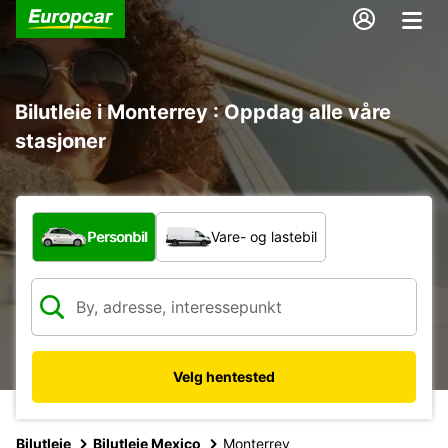
Bilutleie i Monterrey : Oppdag alle våre
stasjoner
Hvilken type bil?
Personbil
Vare- og lastebil
Velg hentested
Bilutleie
Bilutleie Mexico
Monterrey