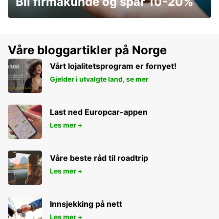
Bli firmakunde og spar 10-20%
Våre bloggartikler på Norge
Vårt lojalitetsprogram er fornyet!
Gjelder i utvalgte land, se mer
Last ned Europcar-appen
Les mer +
Våre beste råd til roadtrip
Les mer +
Innsjekking på nett
Les mer +