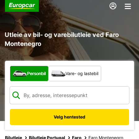
Utleie av bil- og varebilutleie ved Faro
Montenegro
Hvilken type bil?
Personbil
Vare- og lastebil
Velg hentested
Bilutleie
Bilutleie Portugal
Faro
Faro Montenegro