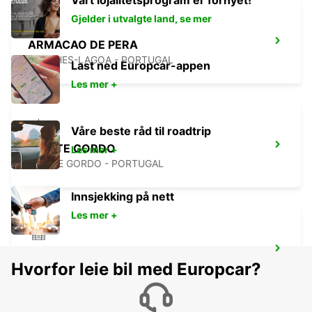
Vårt lojalitetsprogram er fornyet!
Gjelder i utvalgte land, se mer
ARMACAO DE PERA
PORCHES-LAGOA - PORTUGAL
Last ned Europcar-appen
Les mer +
Våre beste råd til roadtrip
MONTE GORDO
Les mer +
MONTE GORDO - PORTUGAL
Innsjekking på nett
Les mer +
PORTIMAO PRAIA DA ROCHA
Hvorfor leie bil med Europcar?
PORTIMAO - PORTUGAL