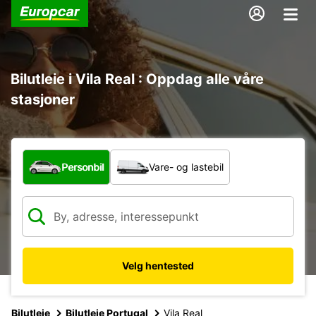
Bilutleie i Vila Real : Oppdag alle våre
stasjoner
Hvilken type bil?
Personbil
Vare- og lastebil
Velg hentested
Bilutleie
Bilutleie Portugal
Vila Real