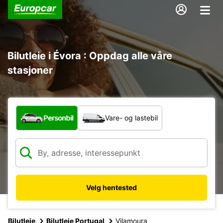
Bilutleie i Évora : Oppdag alle våre
stasjoner
Hvilken type bil?
Personbil
Vare- og lastebil
Velg hentested
Bilutleie
Bilutleie Portugal
Vilamoura