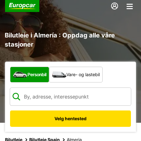
Bilutleie i Almería : Oppdag alle våre
stasjoner
Hvilken type bil?
Personbil
Vare- og lastebil
Velg hentested
Bilutleie
Bilutleie Spain
Almeria