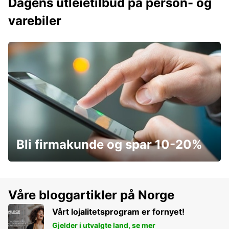
Dagens utleietilbud på person- og
varebiler
Bli firmakunde og spar 10-20%
Våre bloggartikler på Norge
Vårt lojalitetsprogram er fornyet!
Gjelder i utvalgte land, se mer