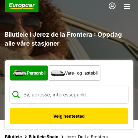
Bilutleie i Jerez de la Frontera : Oppdag
alle våre stasjoner
Hvilken type bil?
Personbil
Vare- og lastebil
Velg hentested
Bilutleie
Bilutleie Spain
Jerez De La Frontera