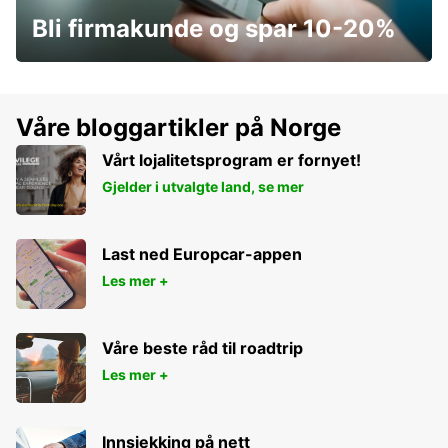
Bli firmakunde og spar 10-20%
Våre bloggartikler på Norge
Vårt lojalitetsprogram er fornyet!
Gjelder i utvalgte land, se mer
Last ned Europcar-appen
Les mer +
Våre beste råd til roadtrip
Les mer +
Innsjekking på nett