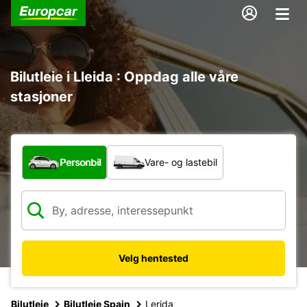
Bilutleie i Lleida : Oppdag alle våre
stasjoner
Hvilken type bil?
Personbil
Vare- og lastebil
Velg hentested
Bilutleie
Bilutleie Spain
Lerida