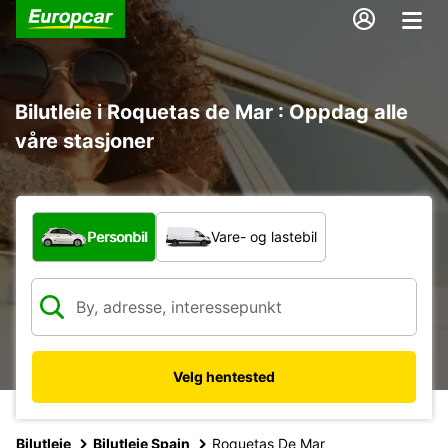
Bilutleie i Roquetas de Mar : Oppdag alle
våre stasjoner
Hvilken type bil?
Personbil
Vare- og lastebil
Velg hentested
Bilutleie
Bilutleie Spain
Roquetas De Mar