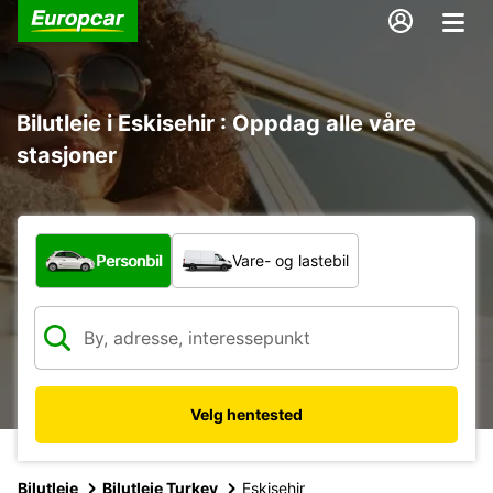
Bilutleie i Eskisehir : Oppdag alle våre
stasjoner
Hvilken type bil?
Personbil
Vare- og lastebil
Velg hentested
Bilutleie
Bilutleie Turkey
Eskisehir