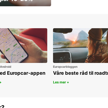
ar penger i dag
 Android
Europcarbloggen
ned Europcar-appen
Våre beste råd til roadt
+
Les mer +
r?