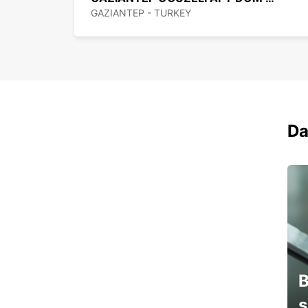
GAZIANTEP - TURKEY
Da
B
s