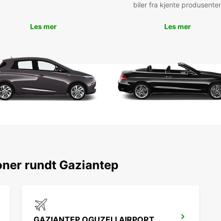
biler fra kjente produsenter
cultur
vous a
destin
Les mer
Les mer
célèb
tradit
musées
Rés
loc
auj
Que vo
pour l
expéri
oner rundt Gaziantep
Réserv
aventu
Nous a
et de 
mémor
GAZIANTEP OGUZELI AIRPORT