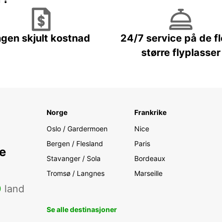
ngen skjult kostnad
24/7 service på de f
større flyplasser
Norge
Frankrike
Oslo / Gardermoen
Nice
Bergen / Flesland
Paris
e
Stavanger / Sola
Bordeaux
Tromsø / Langnes
Marseille
0
land
Se alle destinasjoner