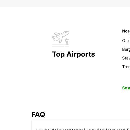
Nor
Osl
Ber
Top Airports
Sta
Tro
Se 
FAQ