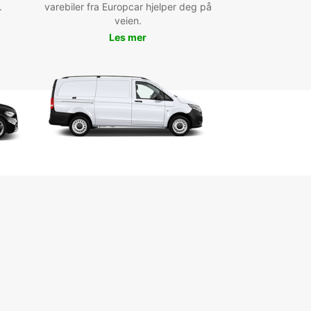
.
e vibrante. En louant une voiture avec Europcar,
varebiler fra Europcar hjelper deg på
urez la liberté de découvrir chaque coin de cette
veien.
ation fascinante à votre propre rythme. Visitez le
Les mer
re château de Gaziantep, dégustez des plats
ionnels dans les marchés locaux et explorez les
 fascinants de la ville.
ervez votre voiture de
ation à Gaziantep dès
ourd'hui!
us soyez en visite à Gaziantep pour affaires ou
e plaisir, Europcar est là pour vous offrir une
ence de location de voiture sans tracas.
ez dès maintenant et prenez la route pour une
re inoubliable dans cette ville unique de Turquie.
vons hâte de vous fournir un service de qualité
contribuer à rendre votre voyage encore plus
able!