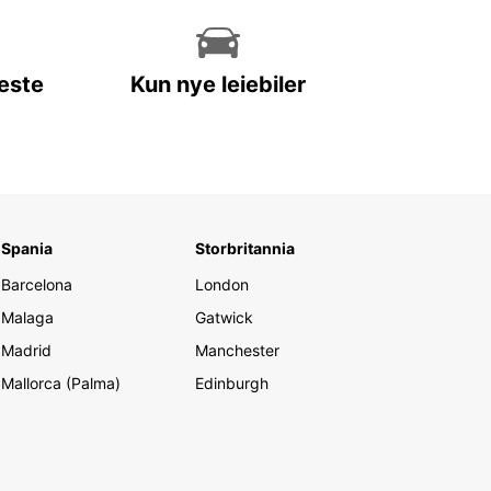
leste
Kun nye leiebiler
Spania
Storbritannia
Barcelona
London
Malaga
Gatwick
Madrid
Manchester
Mallorca (Palma)
Edinburgh