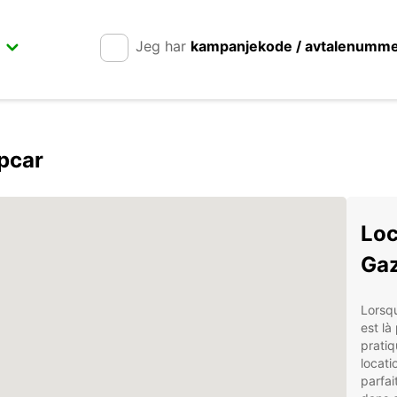
Jeg har
kampanjekode / avtalenumm
pcar
Loc
Gaz
Lorsqu
est là
pratiq
locati
parfa