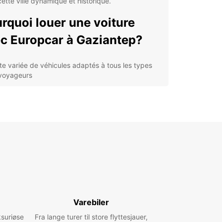
ette ville dynamique et historique.
rquoi louer une voiture
c Europcar à Gaziantep?
tte variée de véhicules adaptés à tous les types
voyageurs
ons de location flexibles pour s'ajuster à votre
loi du temps
vice clientèle exceptionnel pour répondre à
tes vos questions et demandes
urance et assistance routière pour vous offrir une
nquillité d'esprit pendant votre voyage
ouvrir Gaziantep en
ture de location
Varebiler
tep est une ville charmante et animée, connue
ksuriøse
a cuisine délicieuse, ses sites historiques et sa
Fra lange turer til store flyttesjauer,