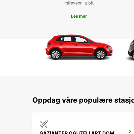
miljøvennlig bil.
Les mer
Oppdag våre populære stasj
GAZIANTEP OGUZELI APT DOM ARRIVALS