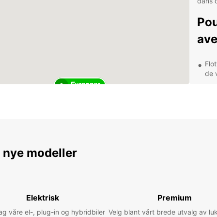
dans c
Pou
ave
Flo
de 
2
Opti
emp
Ser
tou
Ass
tra
e nye modeller
Déc
voi
Elektrisk
Premium
Gazian
 våre el-, plug-in og hybridbiler
Velg blant vårt brede utvalg av lu
pour s