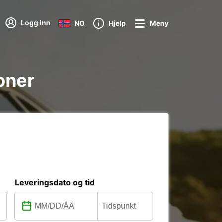
Logg inn
NO
Hjelp
Meny
joner
Leveringsdato og tid