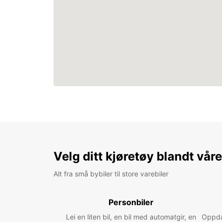
Velg ditt kjøretøy blandt vår
Alt fra små bybiler til store varebiler
Personbiler
Lei en liten bil, en bil med automatgir, en
Oppdag