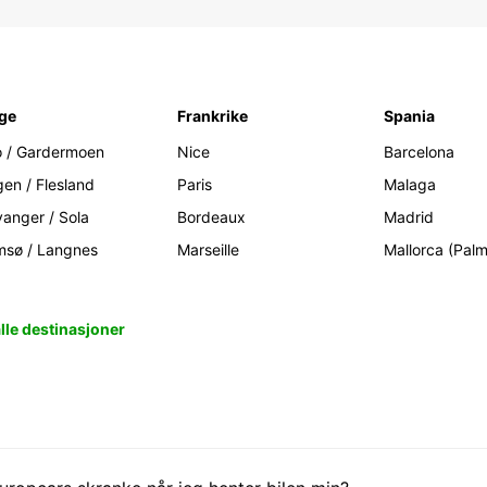
ge
Frankrike
Spania
o / Gardermoen
Nice
Barcelona
gen / Flesland
Paris
Malaga
vanger / Sola
Bordeaux
Madrid
msø / Langnes
Marseille
Mallorca (Pal
alle destinasjoner