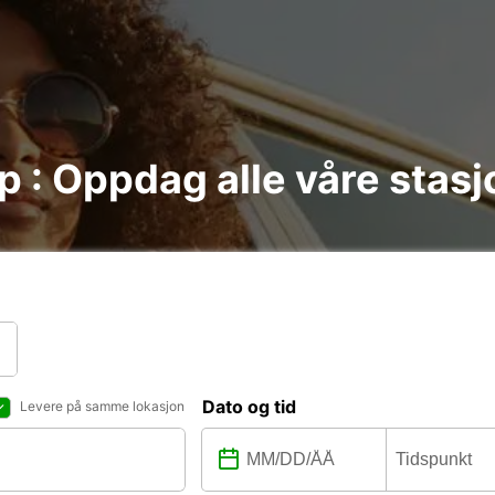
ep : Oppdag alle våre stas
Dato og tid
Levere på samme lokasjon