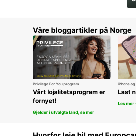
Sp
Våre bloggartikler på Norge
Privilege For You program
iPhone og
Vårt lojalitetsprogram er
Last 
fornyet!
Les mer 
Gjelder i utvalgte land, se mer
Hvorfor leie bil med Europca