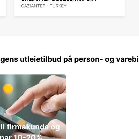
GAZIANTEP - TURKEY
gens utleietilbud på person- og varebi
li firmakunde og
par 10-20%