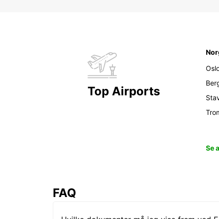
Nor
Osl
Ber
Top Airports
Sta
Tro
Se 
FAQ