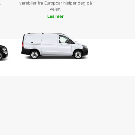
.
on Europcar, vous pouvez partir à la découverte
varebiler fra Europcar hjelper deg på
t Lake City et de ses attractions populaires. Ne
veien.
z pas de visiter le Temple Square, le musée
Les mer
oire naturelle de l'Utah ou le superbe parc Liberty.
ouvez également profiter de la beauté naturelle
région en vous rendant au parc national de Zion
lac Powell.
ervez votre voiture de
ation à Salt Lake City dès
ourd'hui
quez pas l'opportunité de découvrir Salt Lake
t ses environs de manière confortable et pratique
uropcar. Réservez dès maintenant votre voiture
ation et partez à l'aventure en toute liberté!