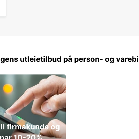
gens utleietilbud på person- og varebi
li firmakunde og
par 10-20%