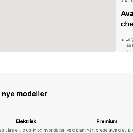
affaire
Ava
che
Lar
les
SUV
Opt
emp
Assi
tot
Age
e nye modeller
Cit
Déc
voi
Elektrisk
Premium
 våre el-, plug-in og hybridbiler
Velg blant vårt brede utvalg av lu
Une fo