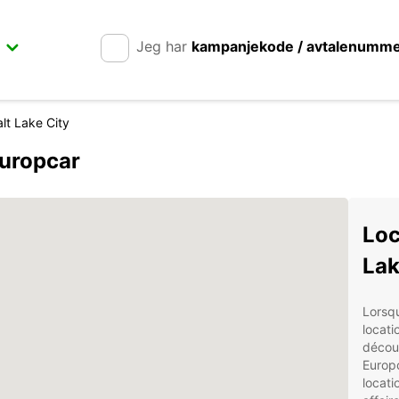
Jeg har
kampanjekode / avtalenumm
lt Lake City
Europcar
Loc
Lak
Lorsqu
locati
découv
Europc
locati