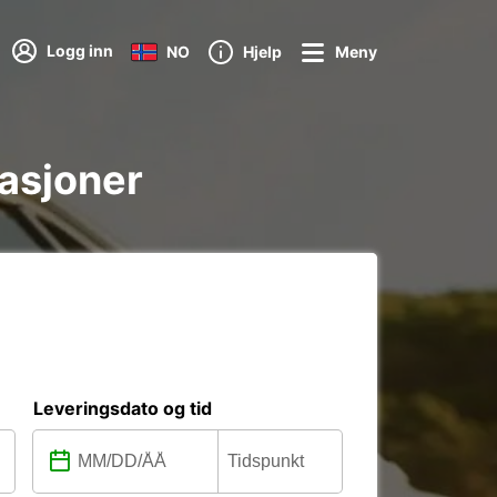
Logg inn
NO
Hjelp
Meny
tasjoner
Leveringsdato og tid