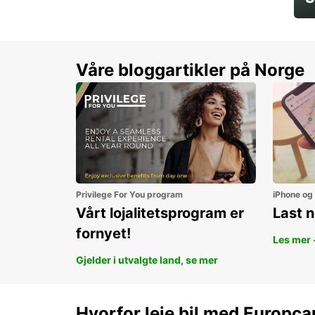
Sp
Våre bloggartikler på Norge
Privilege For You program
iPhone og
Vårt lojalitetsprogram er
Last 
fornyet!
Les mer 
Gjelder i utvalgte land, se mer
Hvorfor leie bil med Europca