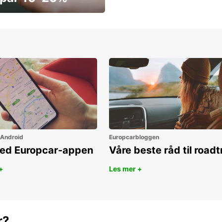
ar penger i dag
 Android
Europcarbloggen
ned Europcar-appen
Våre beste råd til roadt
+
Les mer +
r?