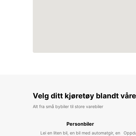
Velg ditt kjøretøy blandt vår
Alt fra små bybiler til store varebiler
Personbiler
Lei en liten bil, en bil med automatgir, en
Oppdag