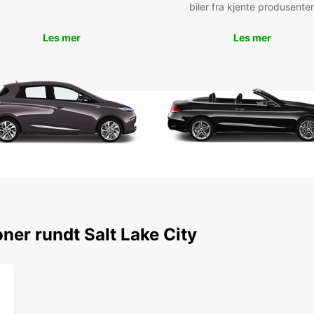
biler fra kjente produsenter
locati
de Sal
manque
Les mer
Les mer
d'hist
Vous p
de la 
ou au 
Rés
loc
auj
Ne man
City e
ner rundt Salt Lake City
avec E
de loc