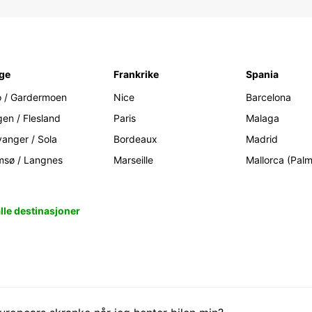
ge
Frankrike
Spania
o / Gardermoen
Nice
Barcelona
gen / Flesland
Paris
Malaga
vanger / Sola
Bordeaux
Madrid
msø / Langnes
Marseille
Mallorca (Pal
alle destinasjoner