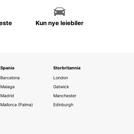
leste
Kun nye leiebiler
Spania
Storbritannia
Barcelona
London
Malaga
Gatwick
Madrid
Manchester
Mallorca (Palma)
Edinburgh