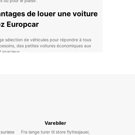
s ou pour le plaisir.
ntages de louer une voiture
z Europcar
ge sélection de véhicules pour répondre à tous
 besoins, des petites voitures économiques aux
 spacieux.
ions de location flexibles pour s'adapter à votre
loi du temps et à votre budget.
stance routière 24/7 pour une tranquillité d'esprit
ale pendant votre voyage.
nces de location pratiques à travers Salt Lake
y pour un service facilement accessible.
ouvrir Salt Lake City en
ture
Varebiler
ksuriøse
is que vous avez récupéré votre voiture de
Fra lange turer til store flyttesjauer,