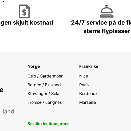
ngen skjult kostnad
24/7 service på de f
større flyplasser
Norge
Frankrike
Oslo / Gardermoen
Nice
Bergen / Flesland
Paris
e
Stavanger / Sola
Bordeaux
Tromsø / Langnes
Marseille
0
land
Se alle destinasjoner