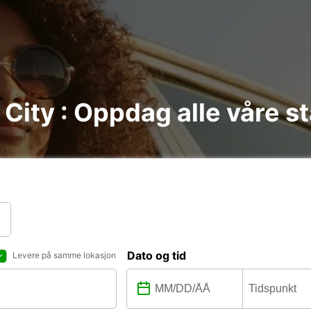
e City : Oppdag alle våre s
Dato og tid
Levere på samme lokasjon