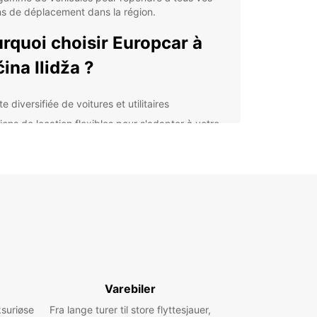
s de déplacement dans la région.
rquoi choisir Europcar à
ina Ilidža ?
te diversifiée de voitures et utilitaires
ions de location flexibles pour s'adapter à votre
loi du temps
vices de qualité et assistance clientèle
fessionnelle
lacements pratiques et faciles d'accès dans la
ion
ous soyez de passage à Općina Ilidža pour
es ou pour un séjour touristique, Europcar vous
pagne pour rendre vos déplacements plus
les et sans contraintes. Réservez dès aujourd'hui
fitez de nos offres avantageuses.
Varebiler
ksuriøse
Fra lange turer til store flyttesjauer,