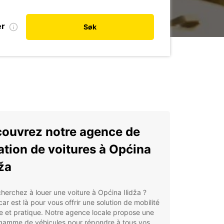
er
Søk
ouvrez notre agence de
ation de voitures à Općina
dža
herchez à louer une voiture à Općina Ilidža ?
ar est là pour vous offrir une solution de mobilité
le et pratique. Notre agence locale propose une
 gamme de véhicules pour répondre à tous vos