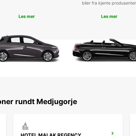
biler fra kjente produsenter
Les mer
Les mer
oner rundt Medjugorje
HOTEL MALAK REGENCY