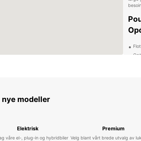
besoin
Pou
Opć
Flot
Opt
emp
Ser
pro
Emp
rég
e nye modeller
Que v
affair
accom
agréab
et pro
Elektrisk
Premium
 våre el-, plug-in og hybridbiler
Velg blant vårt brede utvalg av lu