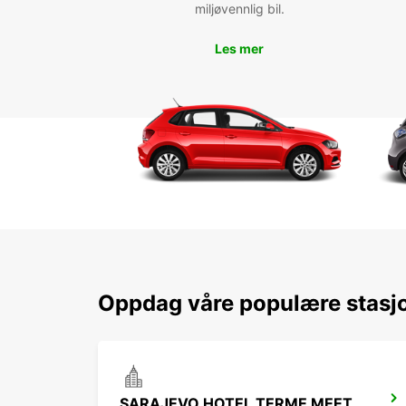
miljøvennlig bil.
Les mer
Oppdag våre populære stasj
SARAJEVO HOTEL TERME MEET AND GREET