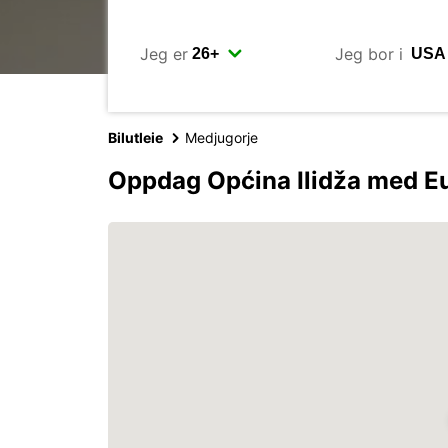
Jeg er
Jeg bor i
Bilutleie
Medjugorje
Oppdag Općina Ilidža med E