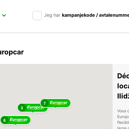
Jeg har
kampanjekode / avtalenumm
uropcar
Déc
loc
Ili
7
3
Vous c
Europc
6
flexib
large