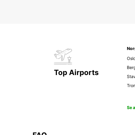
Nor
Osl
Ber
Top Airports
Sta
Tro
Se 