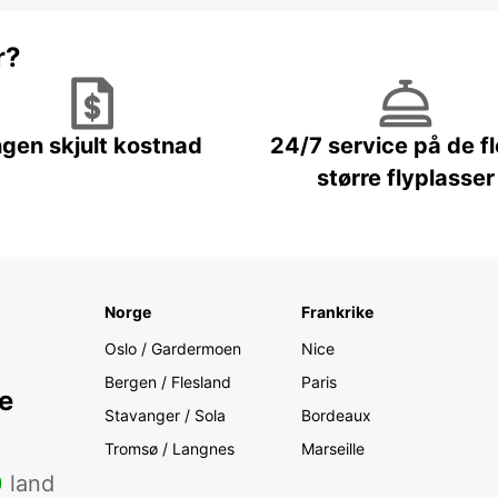
r?
ngen skjult kostnad
24/7 service på de f
større flyplasser
Norge
Frankrike
Oslo / Gardermoen
Nice
Bergen / Flesland
Paris
e
Stavanger / Sola
Bordeaux
Tromsø / Langnes
Marseille
0
land