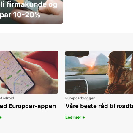
li firmakunde og
par 10-20%
ar penger i dag
 Android
Europcarbloggen
ned Europcar-appen
Våre beste råd til roadt
+
Les mer +