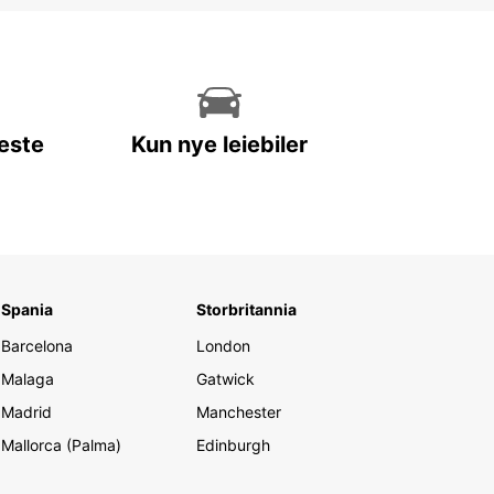
leste
Kun nye leiebiler
Spania
Storbritannia
Barcelona
London
Malaga
Gatwick
Madrid
Manchester
Mallorca (Palma)
Edinburgh