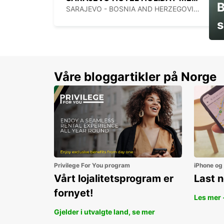
B
SARAJEVO - BOSNIA AND HERZEGOVINA
s
Sp
Våre bloggartikler på Norge
Privilege For You program
iPhone og
Vårt lojalitetsprogram er
Last 
fornyet!
Les mer 
Gjelder i utvalgte land, se mer