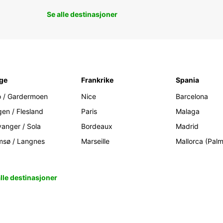
Se alle destinasjoner
ge
Frankrike
Spania
o / Gardermoen
Nice
Barcelona
gen / Flesland
Paris
Malaga
vanger / Sola
Bordeaux
Madrid
msø / Langnes
Marseille
Mallorca (Pal
alle destinasjoner