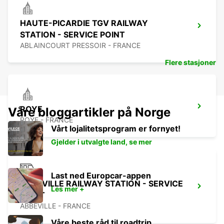
HAUTE-PICARDIE TGV RAILWAY
STATION - SERVICE POINT
ABLAINCOURT PRESSOIR - FRANCE
Flere stasjoner
ROYE
Våre bloggartikler på Norge
ROYE - FRANCE
Vårt lojalitetsprogram er fornyet!
Gjelder i utvalgte land, se mer
Last ned Europcar-appen
ABBEVILLE RAILWAY STATION - SERVICE
Les mer +
POINT
ABBEVILLE - FRANCE
Våre beste råd til roadtrip