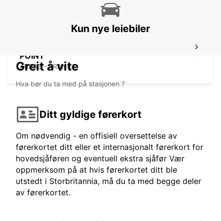
Kun nye leiebiler
ARRAS RAILWAY STATION - SERVICE
POINT
Greit å vite
ARRAS - FRANCE
Hva bør du ta med på stasjonen ?
Ditt gyldige førerkort
Om nødvendig - en offisiell oversettelse av
førerkortet ditt eller et internasjonalt førerkort for
hovedsjåføren og eventuell ekstra sjåfør Vær
oppmerksom på at hvis førerkortet ditt ble
utstedt i Storbritannia, må du ta med begge deler
av førerkortet.