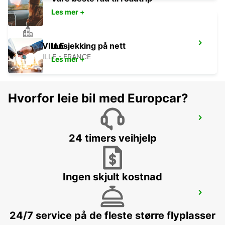
Les mer +
ABBEVILLE
Innsjekking på nett
ABBEVILLE - FRANCE
Les mer +
Hvorfor leie bil med Europcar?
PARIS BEAUVAIS AIRPORT
BEAUVAIS - FRANCE
24 timers veihjelp
Ingen skjult kostnad
BEAUVAIS
BEAUVAIS - FRANCE
24/7 service på de fleste større flyplasser