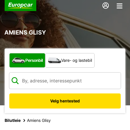
AMIENS GLISY
Hvilken type bil?
Personbil
Vare- og lastebil
Velg hentested
Bilutleie
Amiens Glisy