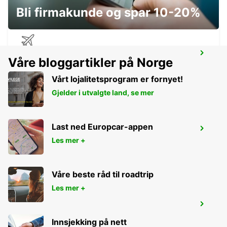
Bli firmakunde og spar 10-20%
ROCKHAMPTON AIRPORT
Våre bloggartikler på Norge
ROCKHAMPTON - AUSTRALIA
Vårt lojalitetsprogram er fornyet!
Gjelder i utvalgte land, se mer
Last ned Europcar-appen
BUNDABERG CITY
Les mer +
BUNDABERG - AUSTRALIA
Våre beste råd til roadtrip
Les mer +
HERVEY BAY URANGAN
URANGAN - AUSTRALIA
Innsjekking på nett