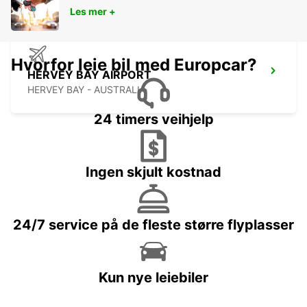
Les mer +
Hvorfor leie bil med Europcar?
HERVEY BAY AIRPORT
HERVEY BAY - AUSTRALIA
24 timers veihjelp
Ingen skjult kostnad
24/7 service på de fleste større flyplasser
Kun nye leiebiler