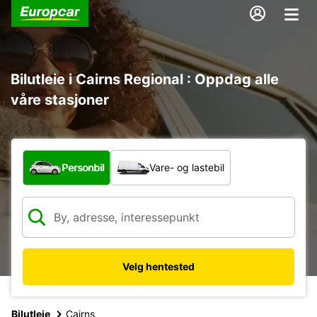
Bilutleie i Cairns Regional : Oppdag alle
våre stasjoner
Hvilken type bil?
Personbil
Vare- og lastebil
Velg hentested
Bilutleie
Cairns