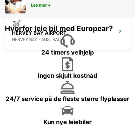
Les mer +
Hvorfor leie bil med Europcar?
HERVEY BAY AIRPORT
HERVEY BAY - AUSTRALIA
24 timers veihjelp
Ingen skjult kostnad
24/7 service på de fleste større flyplasser
Kun nye leiebiler