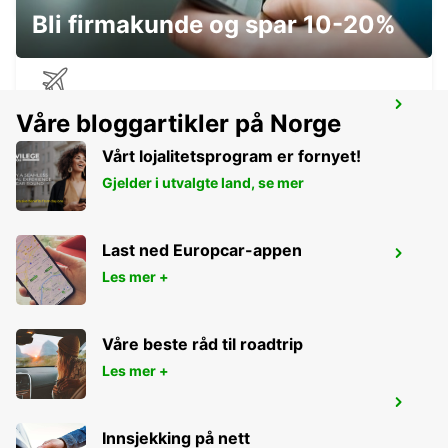
Bli firmakunde og spar 10-20%
ROCKHAMPTON AIRPORT
Våre bloggartikler på Norge
ROCKHAMPTON - AUSTRALIA
Vårt lojalitetsprogram er fornyet!
Gjelder i utvalgte land, se mer
Last ned Europcar-appen
BUNDABERG CITY
Les mer +
BUNDABERG - AUSTRALIA
Våre beste råd til roadtrip
Les mer +
HERVEY BAY URANGAN
URANGAN - AUSTRALIA
Innsjekking på nett