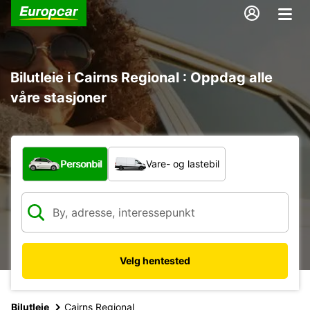
Bilutleie i Cairns Regional : Oppdag alle
våre stasjoner
Hvilken type bil?
Personbil
Vare- og lastebil
Velg hentested
Bilutleie
Cairns Regional