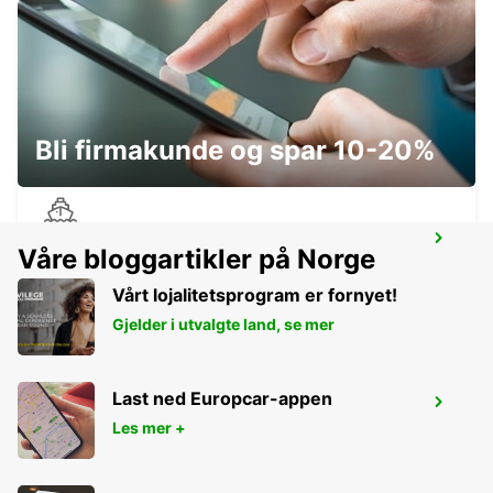
DEVONPORT CITY
DEVONPORT - AUSTRALIA
Bli firmakunde og spar 10-20%
DEVONPORT FERRY TERMINAL
Våre bloggartikler på Norge
DEVONPORT - AUSTRALIA
Vårt lojalitetsprogram er fornyet!
Gjelder i utvalgte land, se mer
Last ned Europcar-appen
MELBOURNE FRANKSTON
Les mer +
FRANKSTON - AUSTRALIA