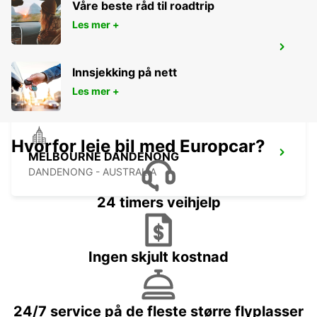
Våre beste råd til roadtrip
Les mer +
BAIRNSDALE CITY
BAIRNSDALE - AUSTRALIA
Innsjekking på nett
Les mer +
Hvorfor leie bil med Europcar?
MELBOURNE DANDENONG
DANDENONG - AUSTRALIA
24 timers veihjelp
Ingen skjult kostnad
24/7 service på de fleste større flyplasser