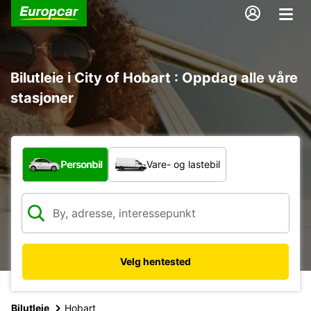
Bilutleie i City of Hobart : Oppdag alle våre
stasjoner
Hvilken type bil?
Personbil
Vare- og lastebil
Velg hentested
Bilutleie
Hobart