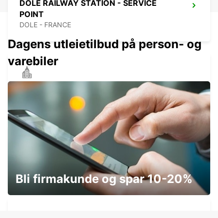
DOLE RAILWAY STATION - SERVICE
POINT
DOLE - FRANCE
Dagens utleietilbud på person- og
varebiler
BEAUNE
BEAUNE - FRANCE
DOLE AIRPORT
TAVAUX - FRANCE
Bli firmakunde og spar 10-20%