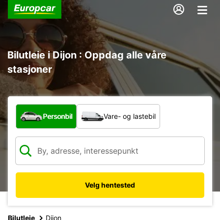
Bilutleie i Dijon : Oppdag alle våre
stasjoner
Hvilken type bil?
Personbil
Vare- og lastebil
Velg hentested
Bilutleie
Dijon