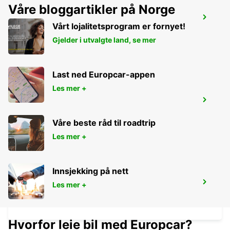
Våre bloggartikler på Norge
BESANCON FRANCHE-COMTE TGV
RAILWAY STATION
Vårt lojalitetsprogram er fornyet!
AUXON - FRANCE
Gjelder i utvalgte land, se mer
Last ned Europcar-appen
Les mer +
BESANCON NORTH
BESANCON - FRANCE
Våre beste råd til roadtrip
Les mer +
Innsjekking på nett
CHALON-SUR-SAONE RAILWAY
Les mer +
STATION - SERVICE POINT
CHALON SUR SAONE - FRANCE
Hvorfor leie bil med Europcar?