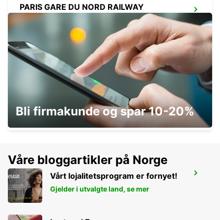
PARIS GARE DU NORD RAILWAY
STATION
PARIS - FRANCE
PARIS GARE SAINT-LAZARE RAILWAY
STATION
Bli firmakunde og spar 10-20%
PARIS - FRANCE
Våre bloggartikler på Norge
PARIS GARE DE LYON RAILWAY STATION
Vårt lojalitetsprogram er fornyet!
PARIS - FRANCE
Gjelder i utvalgte land, se mer