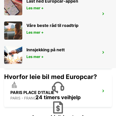
Last ned Europcar-appen
Les mer +
LOGNES
LOGNES - FRANCE
Våre beste råd til roadtrip
Les mer +
Innsjekking på nett
PARIS ETOILE FOCH
Les mer +
PARIS - FRANCE
Hvorfor leie bil med Europcar?
PARIS PLACE D'ITALIE
24 timers veihjelp
PARIS - FRANCE