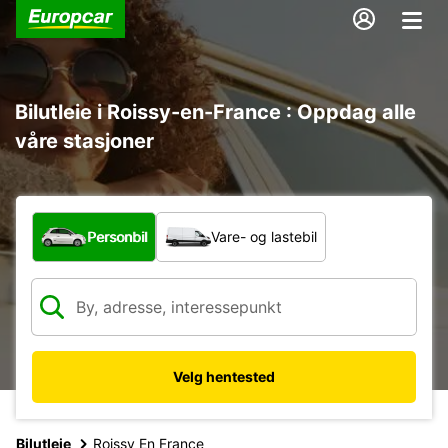
Bilutleie i Roissy-en-France : Oppdag alle
våre stasjoner
Hvilken type bil?
Personbil
Vare- og lastebil
Velg hentested
Bilutleie
Roissy En France