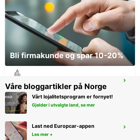
BRUEHL
BRUEHL - GERMANY
Bli firmakunde og spar 10-20%
COLOGNE ZOLLSTOCK
Våre bloggartikler på Norge
KOELN - GERMANY
Vårt lojalitetsprogram er fornyet!
Gjelder i utvalgte land, se mer
Last ned Europcar-appen
EUSKIRCHEN
Les mer +
EUSKIRCHEN - GERMANY