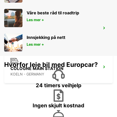
Våre beste råd til roadtrip
Les mer +
COLOGNE DEUTZ TRADEFAIR
KOELN - GERMANY
Innsjekking på nett
Les mer +
Hvorfor leie bil med Europcar?
COLOGNE MAIN STATION
KOELN - GERMANY
24 timers veihjelp
Ingen skjult kostnad