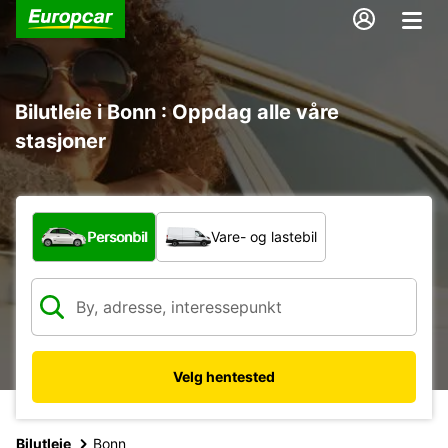
Bilutleie i Bonn : Oppdag alle våre
stasjoner
Hvilken type bil?
Personbil
Vare- og lastebil
Velg hentested
Bilutleie
Bonn