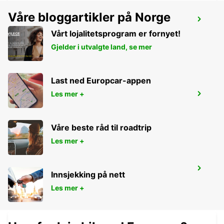
Våre bloggartikler på Norge
LUDWIGSBURG
LUDWIGSBURG - GERMANY
Vårt lojalitetsprogram er fornyet!
Gjelder i utvalgte land, se mer
Last ned Europcar-appen
Les mer +
WAIBLINGEN
WAIBLINGEN - GERMANY
Våre beste råd til roadtrip
Les mer +
WUERZBURG MAIN STATION
Innsjekking på nett
WUERZBURG - GERMANY
Les mer +