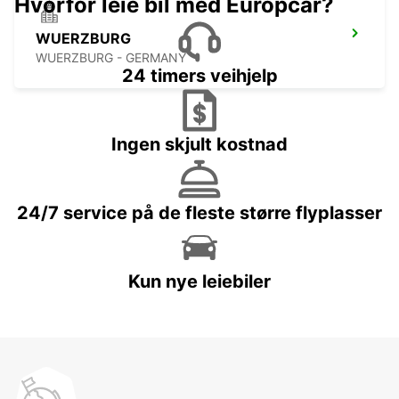
Hvorfor leie bil med Europcar?
WUERZBURG
WUERZBURG - GERMANY
24 timers veihjelp
Ingen skjult kostnad
24/7 service på de fleste større flyplasser
Kun nye leiebiler