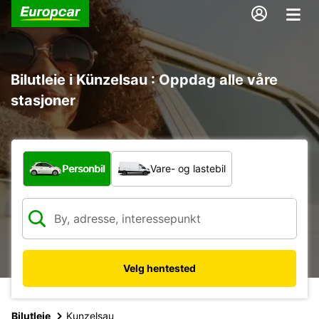
Bilutleie i Künzelsau : Oppdag alle våre
stasjoner
Hvilken type bil?
Personbil
Vare- og lastebil
Velg hentested
Bilutleie
Kunzelsau