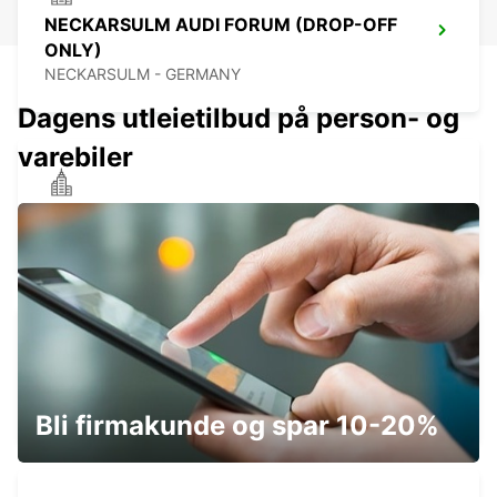
NECKARSULM AUDI FORUM (DROP-OFF
ONLY)
NECKARSULM - GERMANY
Dagens utleietilbud på person- og
varebiler
HEILBRONN
HEILBRONN - GERMANY
SCHWAEBISCH GMUEND
SCHWAEBISCH-GMUEND - GERMANY
Bli firmakunde og spar 10-20%