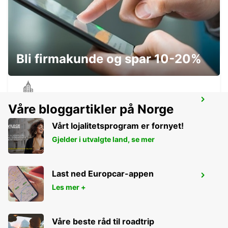
FRANKFURT AIRPORT TERMINAL 3
FRANKFURT AM MAIN - GERMANY
Bli firmakunde og spar 10-20%
FRANKFURT BOCKENHEIM
Våre bloggartikler på Norge
FRANKFURT AM MAIN - GERMANY
Vårt lojalitetsprogram er fornyet!
Gjelder i utvalgte land, se mer
Last ned Europcar-appen
FRANKFURT MAIN STATION
Les mer +
FRANKFURT AM MAIN - GERMANY
Våre beste råd til roadtrip