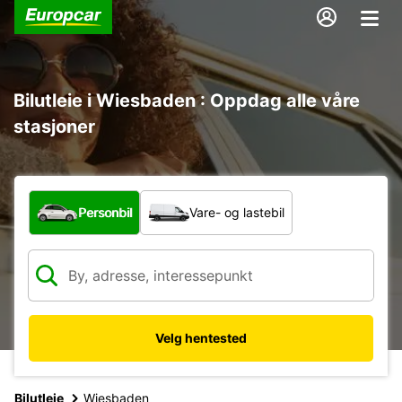
Bilutleie i Wiesbaden : Oppdag alle våre
stasjoner
Hvilken type bil?
Personbil
Vare- og lastebil
Velg hentested
Bilutleie
Wiesbaden