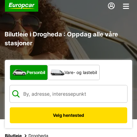
Bilutleie i Drogheda : Oppdag alle våre
stasjoner
Hvilken type bil?
Personbil
Vare- og lastebil
Velg hentested
Bilutleie
Drogheda