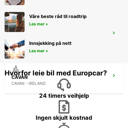
Våre beste råd til roadtrip
Les mer +
NAAS
NAAS - IRELAND
Innsjekking på nett
Les mer +
Hvorfor leie bil med Europcar?
CAVAN
CAVAN - IRELAND
24 timers veihjelp
Ingen skjult kostnad