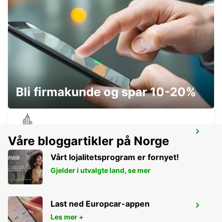
DUBLIN SPENCER DOCK
DUBLIN - IRELAND
Bli firmakunde og spar 10-20%
DUBLIN SOUTH
Våre bloggartikler på Norge
DUBLIN - IRELAND
Vårt lojalitetsprogram er fornyet!
Gjelder i utvalgte land, se mer
Last ned Europcar-appen
DUBLIN SANDYFORD
Les mer +
SANDYFORD - IRELAND