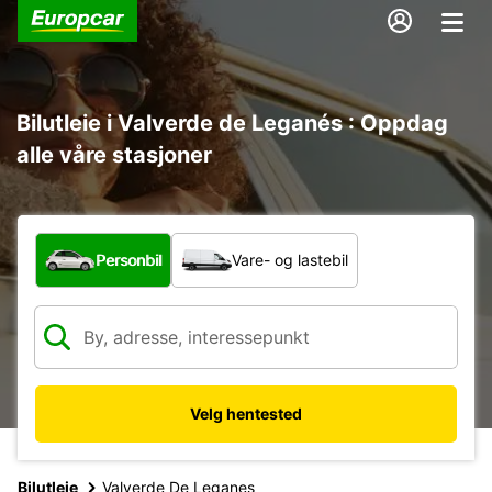
Bilutleie i Valverde de Leganés : Oppdag
alle våre stasjoner
Hvilken type bil?
Personbil
Vare- og lastebil
Velg hentested
Bilutleie
Valverde De Leganes