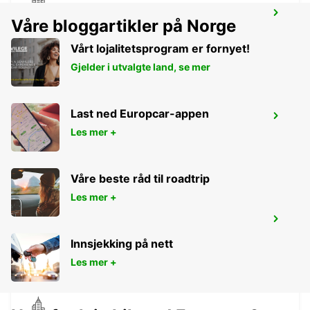
ABRANTES
Våre bloggartikler på Norge
ABRANTES - PORTUGAL
Vårt lojalitetsprogram er fornyet!
Gjelder i utvalgte land, se mer
Last ned Europcar-appen
HUELVA
Les mer +
HUELVA - SPAIN
Våre beste råd til roadtrip
Les mer +
SANTAREM
SANTAREM - PORTUGAL
Innsjekking på nett
Les mer +