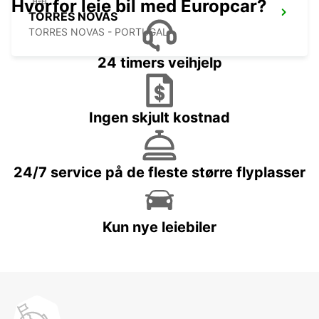
Hvorfor leie bil med Europcar?
TORRES NOVAS
TORRES NOVAS - PORTUGAL
24 timers veihjelp
Ingen skjult kostnad
24/7 service på de fleste større flyplasser
Kun nye leiebiler